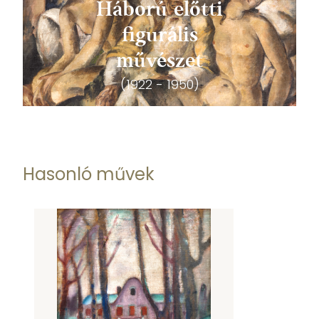
Háború előtti
figurális
művészet
(1922 - 1950)
Hasonló művek