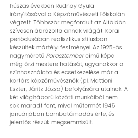
húszas években Rudnay Gyula
irányításával a Képzőművészeti Főiskolán
végzett. Többször megfordult az Alföldön,
szívesen ábrázolta annak világát. Korai
periódusában realisztikus stílusban
készültek mártélyi festményei. Az 1925-ös
nagyméretű
Parasztember
című képe
még őrzi mestere hatását, ugyanakkor a
színhasználata és ecsetkezelése már a
kortárs képzőművésznők (pl. Mattioni
Eszter, Járitz Józsa) befolyására utalnak. A
két világháború közötti munkáiból nem
sok maradt fent, mivel műtermét 1945
januárjában bombatámadás érte, és
jelentős részük megsemmisült.