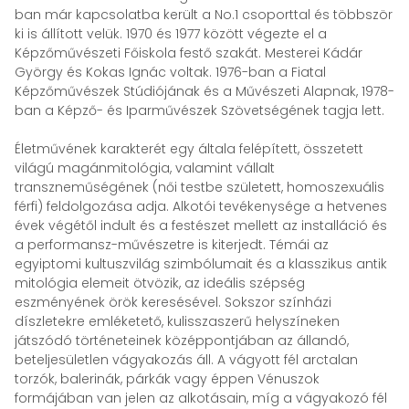
ban már kapcsolatba került a No.1 csoporttal és többször
ki is állított velük. 1970 és 1977 között végezte el a
Képzőművészeti Főiskola festő szakát. Mesterei Kádár
György és Kokas Ignác voltak. 1976-ban a Fiatal
Képzőművészek Stúdiójának és a Művészeti Alapnak, 1978-
ban a Képző- és Iparművészek Szövetségének tagja lett.
Életművének karakterét egy általa felépített, összetett
világú magánmitológia, valamint vállalt
transzneműségének (női testbe született, homoszexuális
férfi) feldolgozása adja. Alkotói tevékenysége a hetvenes
évek végétől indult és a festészet mellett az installáció és
a performansz-művészetre is kiterjedt. Témái az
egyiptomi kultuszvilág szimbólumait és a klasszikus antik
mitológia elemeit ötvözik, az ideális szépség
eszményének örök keresésével. Sokszor színházi
díszletekre emléketető, kulisszaszerű helyszíneken
játszódó történeteinek középpontjában az állandó,
beteljesületlen vágyakozás áll. A vágyott fél arctalan
torzók, balerinák, párkák vagy éppen Vénuszok
formájában van jelen az alkotásain, míg a vágyakozó fél