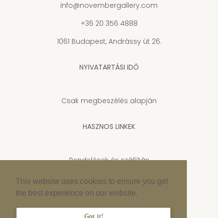
info@novembergallery.com
+36 20 356 4888
1061 Budapest, Andrássy út 26.
NYIVATARTÁSI IDŐ
Csak megbeszélés alapján
HASZNOS LINKEK
Rendelések és szállítás
Adatkezelési tájékoztató
This website uses cookies to ensure you get
the best experience on our website.
Cookie szabályzat
Impresszum
Got it!