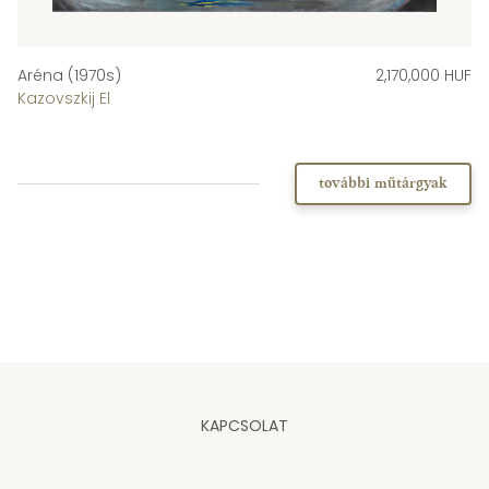
Aréna (1970s)
2,170,000 HUF
Kazovszkij El
további műtárgyak
KAPCSOLAT