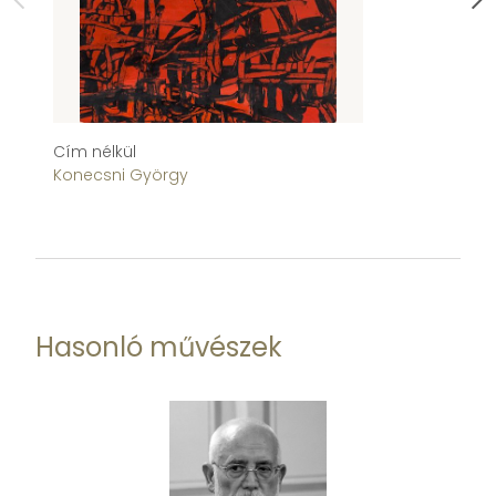
Cím nélkül
Cí
Konecsni György
K
Hasonló művészek