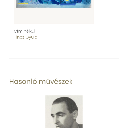
Cím nélkül
Lá
Hincz Gyula
Hi
Hasonló művészek