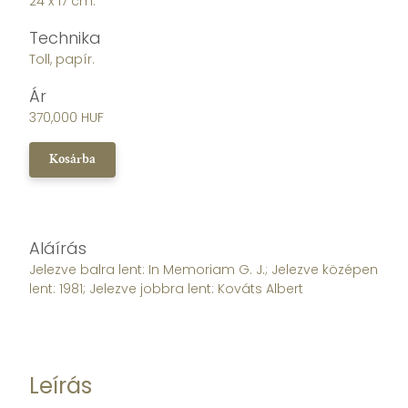
24 x 17 cm.
Technika
Toll, papír.
Ár
370,000 HUF
Kosárba
Aláírás
Jelezve balra lent: In Memoriam G. J.; Jelezve középen
lent: 1981; Jelezve jobbra lent: Kováts Albert
Leírás