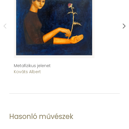
Metafizikus jelenet
Fa
Kováts Albert
Ko
Hasonló művészek