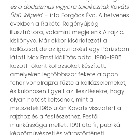
és a dadaizmus vigyora találkoznak Kováts
Übü-képein
" - írta Forgács Éva. A hetvenes
években a Rakéta Regényújság
illusztrátora, valamint megjelenik A rajz c.
kiskönyve. Már ekkor kísérletezett a
kollázzsal, de az igazi lökést egy Párizsban
látott Max Ernst kiállítás adta. 1980-1985
között főként kollázsokat készített,
amelyeken legtöbbször fekete alapon
fehér vonalrajzra fűzte a kollázselemeket,
és különösen figyelt az illesztésekre, hogy
olyan hatást keltsenek, mint a
metszetek.1985 után Kováts visszatért a
rajzhoz és a festészethez. Festői
munkássága mellett 1991 óta ír, publikál
képzőművészeti és várostörténeti