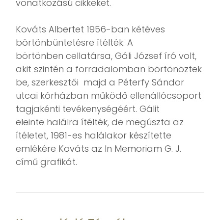
vonatkozású cikkeket.
Kováts Albertet 1956-ban kétéves
börtönbüntetésre ítélték. A
börtönben cellatársa, Gáli József író volt,
akit szintén a forradalomban börtönöztek
be, szerkesztői majd a Péterfy Sándor
utcai kórházban működő ellenállócsoport
tagjakénti tevékenységéért. Gálit
eleinte halálra ítélték, de megúszta az
ítéletet, 1981-es halálakor készítette
emlékére Kováts az In Memoriam G. J.
című grafikát.