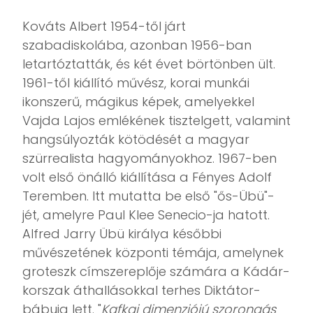
Kováts Albert 1954-től járt
szabadiskolába, azonban 1956-ban
letartóztatták, és két évet börtönben ült.
1961-től kiállító művész, korai munkái
ikonszerű, mágikus képek, amelyekkel
Vajda Lajos emlékének tisztelgett, valamint
hangsúlyozták kötödését a magyar
szürrealista hagyományokhoz. 1967-ben
volt első önálló kiállítása a Fényes Adolf
Teremben. Itt mutatta be első "ős-Übü"-
jét, amelyre Paul Klee Senecio-ja hatott.
Alfred Jarry Übü királya későbbi
művészetének központi témája, amelynek
groteszk címszereplője számára a Kádár-
korszak áthallásokkal terhes Diktátor-
bábuja lett. "
Kafkai dimenziójú szorongás