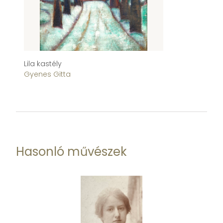
Lila kastély
Ab
Gyenes Gitta
Fr
Hasonló művészek