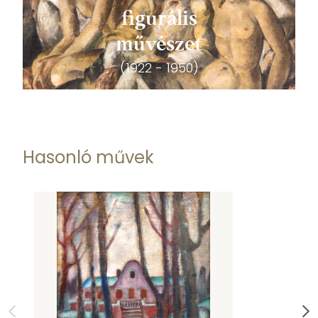
figurális
művészet
(1922 - 1950)
Hasonló művek