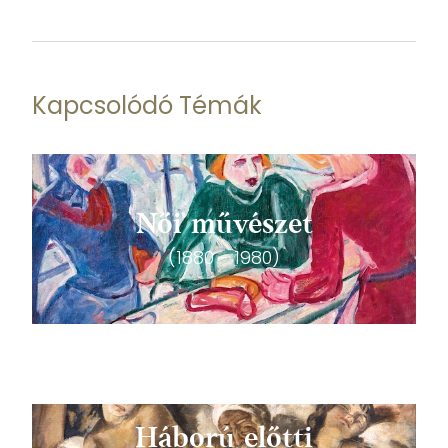
Kapcsolódó Témák
Női művészet
(1880 - 1980)
Háború előtti