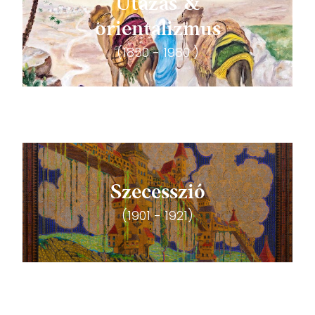
Utazás &
orientalizmus
(1850 - 1980 )
Szecesszió
(1901 - 1921)