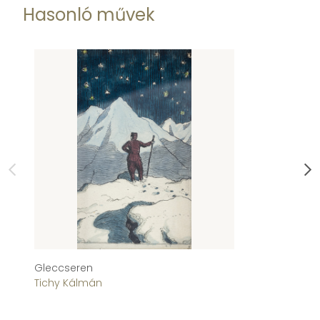
Hasonló művek
Gleccseren
Sé
Tichy Kálmán
Ti