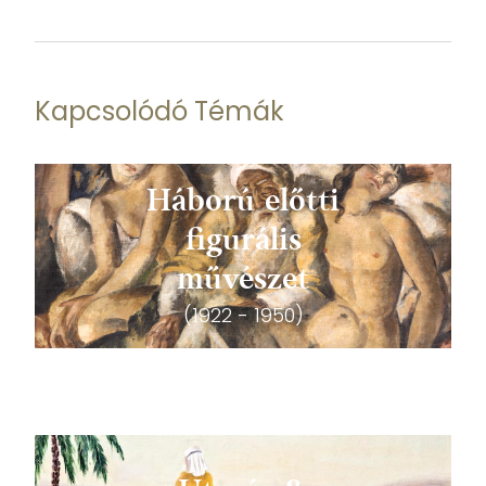
Kapcsolódó Témák
Háború előtti
figurális
művészet
(1922 - 1950)