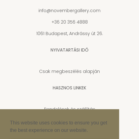
info@novembergallery.com
+36 20 356 4888
1061 Budapest, Andrássy út 26.
NYIVATARTÁSI IDŐ
Csak megbeszélés alapján
HASZNOS LINKEK
Rendelések és szállítás
Adatkezelési tájékoztató
This website uses cookies to ensure you get
the best experience on our website.
Cookie szabályzat