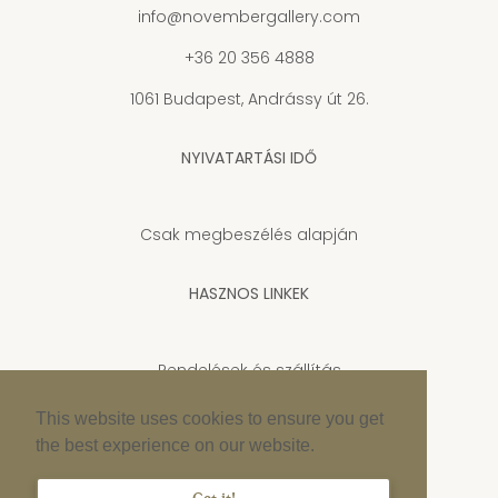
info@novembergallery.com
+36 20 356 4888
1061 Budapest, Andrássy út 26.
NYIVATARTÁSI IDŐ
Csak megbeszélés alapján
HASZNOS LINKEK
Rendelések és szállítás
Adatkezelési tájékoztató
This website uses cookies to ensure you get
the best experience on our website.
Cookie szabályzat
Impresszum