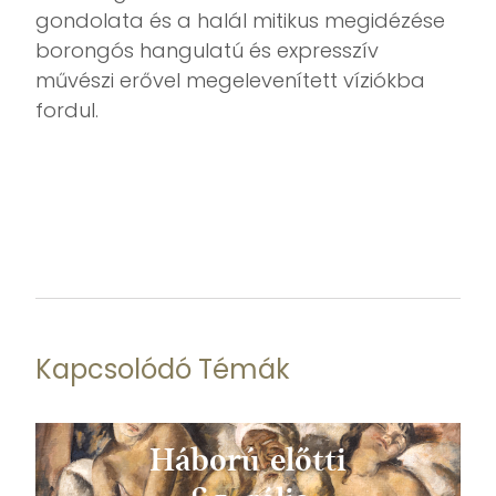
gondolata és a halál mitikus megidézése
borongós hangulatú és expresszív
művészi erővel megelevenített víziókba
fordul.
Kapcsolódó Témák
Háború előtti