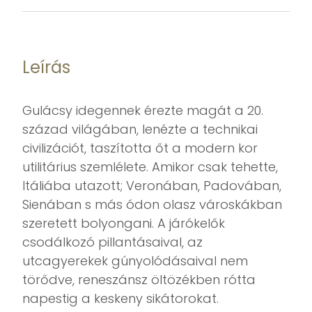
Leírás
Gulácsy idegennek érezte magát a 20.
század világában, lenézte a technikai
civilizációt, taszította őt a modern kor
utilitárius szemlélete. Amikor csak tehette,
Itáliába utazott; Veronában, Padovában,
Sienában s más ódon olasz városkákban
szeretett bolyongani. A járókelők
csodálkozó pillantásaival, az
utcagyerekek gúnyolódásaival nem
törődve, reneszánsz öltözékben rótta
napestig a keskeny sikátorokat.