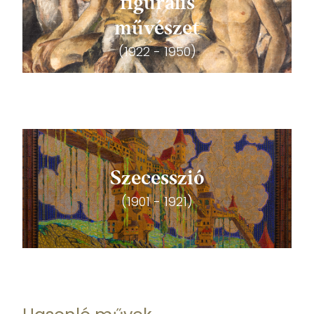
figurális
művészet
(1922 - 1950)
Szecesszió
(1901 - 1921)