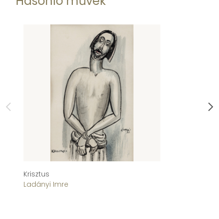
Hasonló művek
Krisztus
A 
Ladányi Imre
T