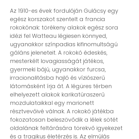
Az 1910-es évek fordulóján Gulácsy egy
egész korszakot szentelt a francia
rokokónak: törékeny alakok egész sora
idézi fel Watteau légiesen könnyed,
ugyanakkor színpadias kifinomultságú
gáláns jeleneteit. A rokokó édeskés,
mesterkélt lovagiasságát játékos,
gyermeki bájú, ugyanakkor furcsa,
irracionalitásba hajló és víziószerű
látomásként írja át. A légüres térben
elhelyezett alakok karikatúraszerű
mozdulataikkal egy marionett
résztvevőivé válnak. A rokokó játékba
fokozatosan beleszövődik a lélek sötét
oldalának feltárására törekvő igyekezet
és a tragikus életérzés is. Az elmúlás