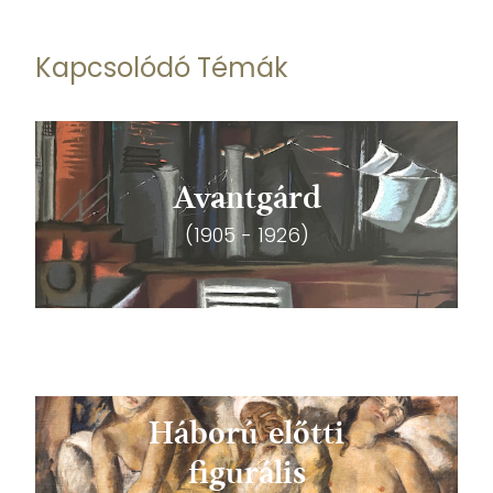
Kapcsolódó Témák
Avantgárd
(1905 - 1926)
Háború előtti
figurális