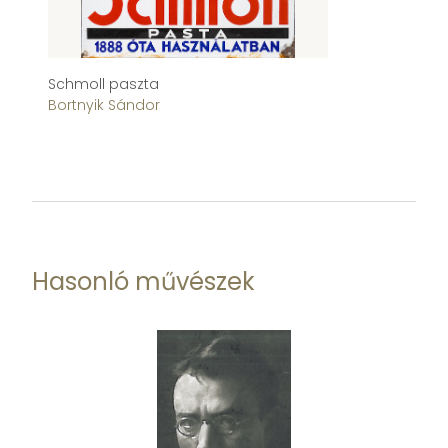
Schmoll paszta
A 
Bortnyik Sándor
ti
Bo
Hasonló művészek