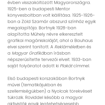
évben visszaköltözött Magyarországra.
1925-ben a budapesti Mentor
könyvesboltban volt kiállítása. 1925-1926-
ban a Zöld Szamár abszurd színház egyik
megalapítója. Bortnyik 1928-ban
alapította Műhely névre elkeresztelt
grafikai magániskoláját, ahol a Bauhaus
elvei szerint tanított. A
Reklámélet
ben és
a
Magyar Grafiká
ban írásban
népszerűsítette tervezői elveit. 1933-ban
saját folyóiratot adott ki
Plakát
címmel.
Első budapesti korszakában Bortnyik
művei (tematikájukban és
szellemiségükben) a Nyolcak törekvéseit
tükrözik. Röviddel később a magyar
aktivisták egyik legtehetségesebb