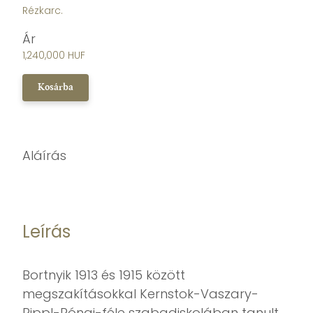
Rézkarc.
Ár
1,240,000 HUF
Kosárba
Aláírás
Leírás
Bortnyik 1913 és 1915 között
megszakításokkal Kernstok-Vaszary-
Rippl-Rónai-féle szabadiskolában tanult,