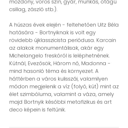
mozdony, vörös szín, gyár, munkás, ötágú
csillag, zászló stb.).
A húszas évek elején - feltehetően Uitz Béla
hatására - Bortnyiknak is volt egy
rövidebb újklasszicista periódusa. Karcain
az alakok monumentálisak, akár egy
Michelangelo freskóról is leléphetnének.
Kútnál, Evezősök, Három nő, Madonna -
mind hasonló téma és környezet. A
háttérben a város kulisszái, valamilyen
módon megjelenik a víz (folyó, kút) mint az
élet szimbóluma, valamint a váza, amely
majd Bortnyik későbbi metafizikus és art
deco képein is feltűnik.