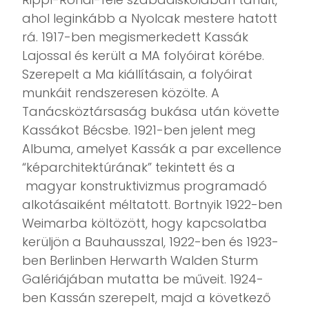
ahol leginkább a Nyolcak mestere hatott
rá. 1917-ben megismerkedett Kassák
Lajossal és került a MA folyóirat körébe.
Szerepelt a Ma kiállításain, a folyóirat
munkáit rendszeresen közölte. A
Tanácsköztársaság bukása után követte
Kassákot Bécsbe. 1921-ben jelent meg
Albuma, amelyet Kassák a par excellence
“képarchitektúrának” tekintett és a
magyar konstruktivizmus programadó
alkotásaiként méltatott. Bortnyik 1922-ben
Weimarba költözött, hogy kapcsolatba
kerüljön a Bauhausszal, 1922-ben és 1923-
ben Berlinben Herwarth Walden Sturm
Galériájában mutatta be műveit. 1924-
ben Kassán szerepelt, majd a következő