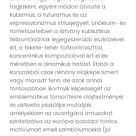
tagjaként, egyéni módon ötvözte a
kubizmus, a futurizmus és az
expresszionizmus stílusjegyeit. Linóleum- és
fametszeteiben a látvány kubisztikus
felbontásának legegyszerűbb eszközeivel
élt, a fekete-fehér foltkontraszttal,
koncentrikus kompozícióval ért el kis
méretben is dinamikus hatást. Ebből a
korszakból csak néhány olajképe ismert
vagy maradt fenn, de azok annál
fontosabbak. Bortnyik képességét az
emblematikus tömörítésre olajfestményei
és aktivista plakátjai mutatják,
amelyekben az avantgárd izmusokat
szintetizálva az európai baloldal fontos
motívumait emeli szimbólumokká (pl.