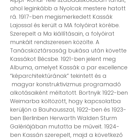
ahol leginkább a Nyolcak mestere hatott
rá. 1917-ben megismerkedett Kassák
Lajossal és került a MA folyóirat körébe.
Szerepelt a Ma kiállításain, a folyóirat
munkáit rendszeresen közölte. A
Tanácsköztársaság bukása után követte
Kassákot Bécsbe. 1921-ben jelent meg
Albuma, amelyet Kassák a par excellence
“képarchitektúrának” tekintett és a
magyar konstruktivizmus programadó
alkotásaiként méltatott. Bortnyik 1922-ben
Weimarba költözött, hogy kapcsolatba
kerüljön a Bauhausszal, 1922-ben és 1923-
ben Berlinben Herwarth Walden Sturm
Galériájában mutatta be műveit. 1924-
ben Kassán szerepelt, majd a következő