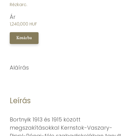
Rézkarc.
Ár
1,240,000 HUF
Kosárba
Aláírás
Leírás
Bortnyik 1913 és 1915 között
megszakításokkal Kernstok-Vaszary-
Rippl-Rónai-féle szabadiskolában tanult,