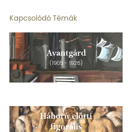
Kapcsolódó Témák
Avantgárd
(1905 - 1926)
Háború előtti
figurális