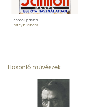
Schmoll paszta
A 
Bortnyik Sándor
ti
Bo
Hasonló művészek