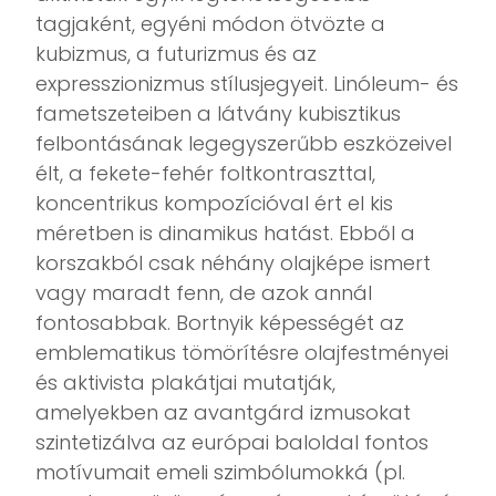
tagjaként, egyéni módon ötvözte a
kubizmus, a futurizmus és az
expresszionizmus stílusjegyeit. Linóleum- és
fametszeteiben a látvány kubisztikus
felbontásának legegyszerűbb eszközeivel
élt, a fekete-fehér foltkontraszttal,
koncentrikus kompozícióval ért el kis
méretben is dinamikus hatást. Ebből a
korszakból csak néhány olajképe ismert
vagy maradt fenn, de azok annál
fontosabbak. Bortnyik képességét az
emblematikus tömörítésre olajfestményei
és aktivista plakátjai mutatják,
amelyekben az avantgárd izmusokat
szintetizálva az európai baloldal fontos
motívumait emeli szimbólumokká (pl.