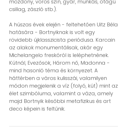
mozdony, vörös szín, gyár, munkás, ötágú
csillag, zászló stb.).
A húszas évek elején - feltehetően Uitz Béla
hatására - Bortnyiknak is volt egy
rövidebb újklasszicista periódusa. Karcain
az alakok monumentálisak, akár egy
Michelangelo freskóról is leléphetnének.
Kútnál, Evezősök, Három nő, Madonna -
mind hasonló téma és környezet. A
háttérben a város kulisszái, valamilyen
módon megjelenik a víz (folyó, kút) mint az
élet szimbóluma, valamint a váza, amely
majd Bortnyik későbbi metafizikus és art
deco képein is feltűnik.