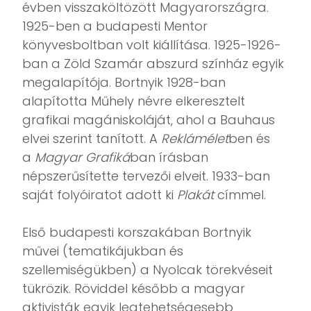
évben visszaköltözött Magyarországra.
1925-ben a budapesti Mentor
könyvesboltban volt kiállítása. 1925-1926-
ban a Zöld Szamár abszurd színház egyik
megalapítója. Bortnyik 1928-ban
alapította Műhely névre elkeresztelt
grafikai magániskoláját, ahol a Bauhaus
elvei szerint tanított. A
Reklámélet
ben és
a
Magyar Grafiká
ban írásban
népszerűsítette tervezői elveit. 1933-ban
saját folyóiratot adott ki
Plakát
címmel.
Első budapesti korszakában Bortnyik
művei (tematikájukban és
szellemiségükben) a Nyolcak törekvéseit
tükrözik. Röviddel később a magyar
aktivisták egyik legtehetségesebb