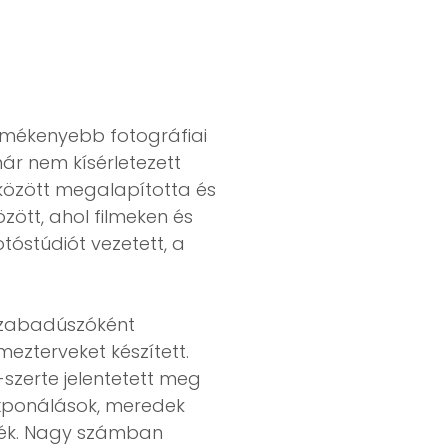
rmékenyebb fotográfiai
ár nem kísérletezett
 között megalapította és
ött, ahol filmeken és
tóstúdiót vezetett, a
 szabadúszóként
mezterveket készített.
szerte jelentetett meg
exponálások, meredek
zték. Nagy számban