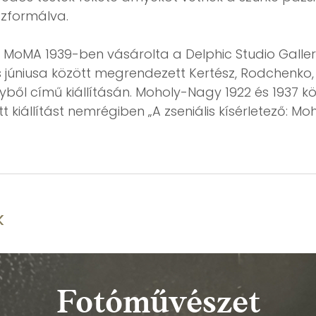
zformálva.
 MoMA 1939-ben vásárolta a Delphic Studio Gallerie
 júniusa között megrendezett Kertész, Rodchenko
ből című kiállításán. Moholy-Nagy 1922 és 1937 kö
 kiállítást nemrégiben „A zseniális kísérletező: M
k
Fotóművészet