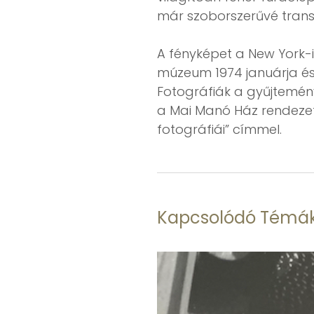
már szoborszerűvé trans
A fényképet a New York-i
múzeum 1974 januárja és
Fotográfiák a gyűjtemény
a Mai Manó Ház rendezett
fotográfiái” címmel.
Kapcsolódó Témá