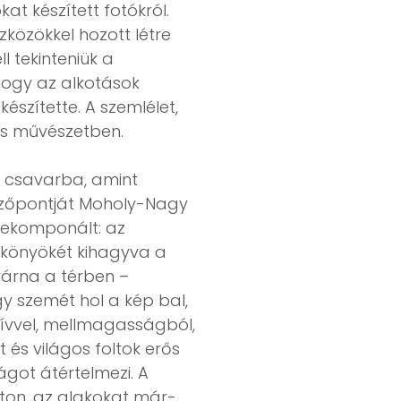
at készített fotókról.
zközökkel hozott létre
 tekinteniük a
 hogy az alkotások
szítette. A szemlélet,
árs művészetben.
e csavarba, amint
nézőpontját Moholy-Nagy
 dekomponált: az
a könyökét kihagyva a
várna a térben –
ogy szemét hol a kép bal,
tívvel, mellmagasságból,
t és világos foltok erős
ágot átértelmezi. A
iton, az alakokat már-