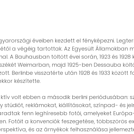
arországi éveiben kezdett el fényképezni. Legte
étől a végéig tartottak. Az Egyesült Államokban m
l. A Bauhausban töltött évei során, 1923 és 1928
nszékét Weimarban, majd 1925-ben Dessauba költöz
. Berlinbe visszatérte után 1928 és 1933 között fo
kkor készítette.
ktív volt ebben a második berlini periódusában:
 stúdiót, reklámokat, kiállításokat, színpad- és jel
radtak fenn leghíresebb fotói, amelyeket Európa-
n. Fotóit a konvenciók feszegetése, többszörös 
rspektíva, és az árnyékok felhasználása jelleme