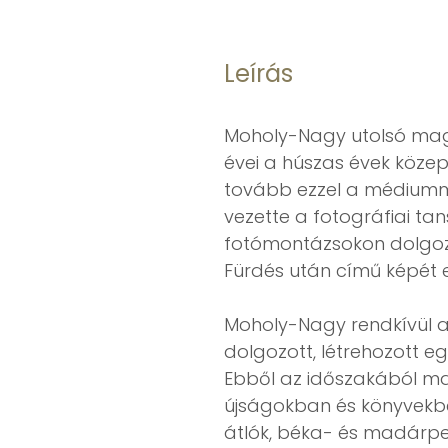
Leírás
Moholy-Nagy utolsó magy
évei a húszas évek közep
tovább ezzel a médiumma
vezette a fotográfiai ta
fotómontázsokon dolgozott
Fürdés után című képét e
Moholy-Nagy rendkívül a
dolgozott, létrehozott egy
Ebből az időszakából ma
újságokban és könyvekbe
átlók, béka- és madárpe