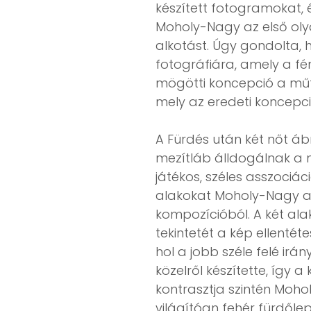
készített fotogramokat, é
Moholy-Nagy az első olya
alkotást. Úgy gondolta, 
fotográfiára, amely a fé
mögötti koncepció a műtá
mely az eredeti koncepci
A Fürdés után két nőt áb
mezítláb álldogálnak a n
játékos, széles asszociá
alakokat Moholy-Nagy a k
kompozícióból. A két al
tekintetét a kép ellentét
hol a jobb széle felé ir
közelről készítette, így a
kontrasztja szintén Mohol
világítóan fehér fürdőle