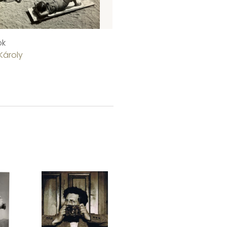
ók
Erich Mendelsohn munkáb
Károly
Kluger Zoltán