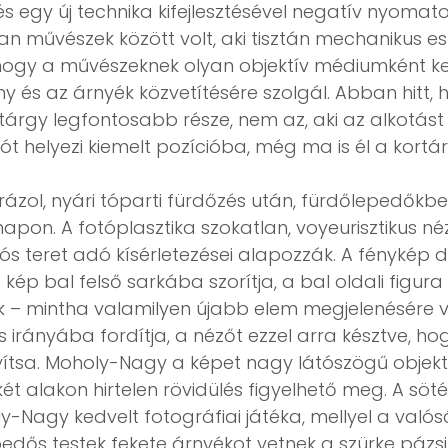
s egy új technika kifejlesztésével negatív nyomatok
n művészek között volt, aki tisztán mechanikus es
hogy a művészeknek olyan objektív médiumként kell
ny és az árnyék közvetítésére szolgál. Abban hitt,
rgy legfontosabb része, nem az, aki az alkotást ké
ót helyezi kiemelt pozícióba, még ma is él a kort
rázol, nyári tóparti fürdőzés után, fürdőlepedőkb
apon. A fotóplasztika szokatlan, voyeurisztikus 
ciós teret adó kísérletezései alapozzák. A fénykép
ép bal felső sarkába szorítja, a bal oldali figur
ak – mintha valamilyen újabb elem megjelenésére 
es irányába fordítja, a nézőt ezzel arra késztve, h
ányítsa. Moholy-Nagy a képet nagy látószögű objek
 két alakon hirtelen rövidülés figyelhető meg. A söté
y-Nagy kedvelt fotográfiai játéka, mellyel a valós
pedős testek fekete árnyékot vetnek a szürke pázs