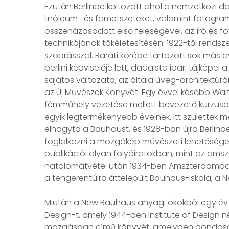
Ezután Berlinbe költözött ahol a nemzetközi dad
linóleum- és fametszeteket, valamint fotogramoka
összeházasodott első feleségével, az író és fot
technikájának tökéletesítésén. 1922-től rendsz
szobrásszal. Baráti körébe tartozott sok más a
berlini képviselője lett, dadaista ipari tájké
sajátos változata, az általa üveg-architektúr
az Új Művészek Könyvét. Egy évvel később Walte
fémműhely vezetése mellett bevezető kurzusok
egyik legtermékenyebb éveinek. Itt születtek 
elhagyta a Bauhaust, és 1928-ban újra Berlinben
foglalkozni a mozgókép művészeti lehetőségeiv
publikációi olyan folyóiratokban, mint az amsz
hatalomátvétel után 1934-ben Amszterdamba, 
a tengerentúlra áttelepült Bauhaus-iskola, a 
Miután a New Bauhaus anyagi okokból egy év 
Design-t, amely 1944-ben Institute of Design n
mozgásban című könyvét, amelyben gondosan f