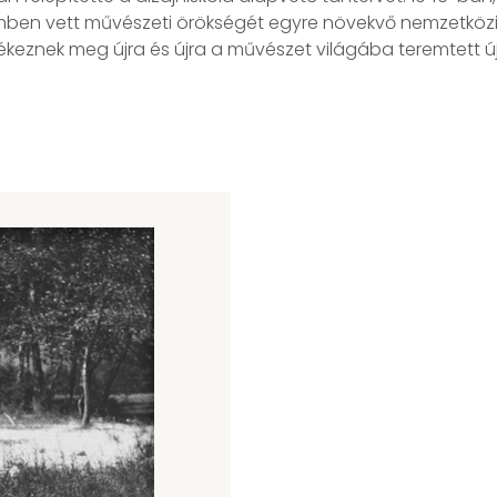
mben vett művészeti örökségét egyre növekvő nemzetközi fi
nek meg újra és újra a művészet világába teremtett újí