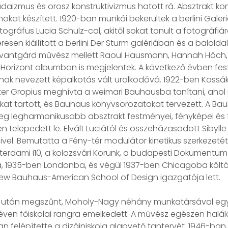
aizmus és orosz konstruktivizmus hatott rá. Absztrakt kompo
t készített. 1920-ban munkái bekerültek a berlini Galerie Fr
ográfus Lucia Schulz-cal, akitől sokat tanult a fotográfiár
eresen kiállított a berlini Der Sturm galériában és a balo
vantgárd művész mellett Raoul Hausmann, Hannah Höch, El L
pei a Horizont albumban is megjelentek. A következő évben 
ának nevezett képalkotás vált uralkodóvá. 1922-ben Kass
r Gropius meghívta a weimari Bauhausba tanítani, ahol ren
at tartott, és Bauhaus könyvsorozatokat tervezett. A Ba
meg legharmonikusabb absztrakt festményei, fényképei és 
 telepedett le. Elvált Luciától és összeházasodott Sibylle 
el. Bemutatta a Fény-tér modulátor kinetikus szerkezeté
terdami i10, a kolozsvári Korunk, a budapesti Dokumentum 
1935-ben Londonba, és végül 1937-ben Chicagoba költöz
New Bauhaus-American School of Design igazgatója lett.
után megszűnt, Moholy-Nagy néhány munkatársával együtt
éven főiskolai rangra emelkedett. A művész egészen halálái
elépítette a dizájniskola alapvető tantervét. 1946-ban