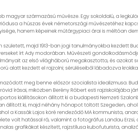
sebb magyar származású művésze. Egy sokoldalú, a legkül
riódusa a húszas évek németországi művészetéhez kapcsol
nnyisége, hanem képeinek műtárgypiaci árai is méltóan dem
született, majd 1913-ban jogi tanulmányokba kezdett Bu
 verseket írt Ady modorában. Művészeti gondolkodásmódjá
nulmányait az első világháború megakasztotta, és azokat s
alatt kezdett el rajzolni; sérüléseiből lábadozva krokikat
azódott meg benne először szocialista idealizmusa. Buda
rövid írásai, miközben Berény Róbert esti rajziskolájába j
Csoportos kiállításokon állított ki a budapesti Nemzeti S
állított ki, majd néhány hónapot töltött Szegeden, ahol a
, ahol a Kassák Lajos köré rendeződő MA kommunista, anarc
élete volt hatással rá, valamint a fotográfus Landau Erzs
as grafikákat készített, rajzstílusa kubofuturista, analiz