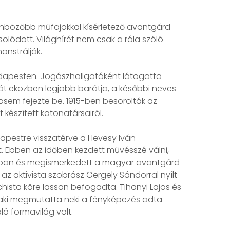
önbözőbb műfajokkal kísérletező avantgárd
ódott. Világhírét nem csak a róla szóló
onstrálják.
dapesten. Jogászhallgatóként látogatta
t eközben legjobb barátja, a későbbi neves
osem fejezte be. 1915-ben besorolták az
 készített katonatársairól.
pestre visszatérve a Hevesy Iván
árt. Ebben az időben kezdett művésszé válni,
zalonban és megismerkedett a magyar avantgárd
z aktivista szobrász Gergely Sándorral nyílt
hista köre lassan befogadta. Tihanyi Lajos és
i, aki megmutatta neki a fényképezés adta
áló formavilág volt.