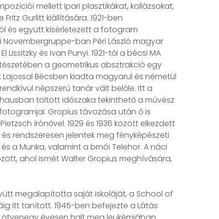
zíciói mellett ipari plasztikákat, kollázsokat,
itz Gurlitt kiállítására. 1921-ben
ól és együtt kísérletezett a fotogram
ldali Novembergruppe-ban Péri László magyar
issitzky és Ivan Punyi. 1921-től a bécsi MA
festészetében a geometrikus absztrakció egy
ák Lajossal Bécsben kiadta magyarul és németül
dkívül népszerű tanár vált belőle. Itt a
uhausban töltött időszaka tekinthető a művész
fotogramjai. Gropius távozása után ő is
Pietzsch írónővel. 1929 és 1936 között elkezdett
t és rendszeresen jelentek meg fényképészeti
és a Munka, valamint a brnói Telehor. A náci
ött, ahol ismét Walter Gropius meghívására,
 megalapította saját iskoláját, a School of
g itt tanított. 1945-ben befejezte a Látás
, ötvenegy évesen halt meg leukémiában.