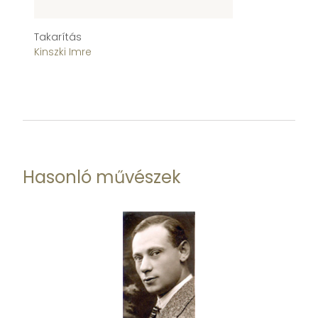
Takarítás
Bu
Kinszki Imre
Ki
Hasonló művészek