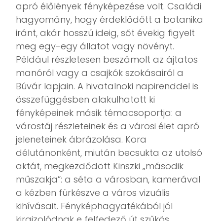
apró élőlények fényképezése volt. Családi
hagyomány, hogy érdeklődőtt a botanika
iránt, akár hosszú ideig, sőt évekig figyelt
meg egy-egy állatot vagy növényt.
Például részletesen beszámolt az ájtatos
manóról vagy a csajkók szokásairól a
Búvár lapjain. A hivatalnoki napirenddel is
összefüggésben alakulhatott ki
fényképeinek másik témacsoportja: a
várostáj részleteinek és a városi élet apró
jeleneteinek ábrázolása. Kora
délutánonként, miután becsukta az utolsó
aktát, megkezdődött Kinszki „második
műszakja”: a séta a városban, kamerával
a kézben fürkészve a város vizuális
kihívásait. Fényképhagyatékából jól
kirajzolódnak e felfedező út szűkös