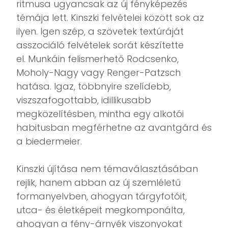
ritmusa ugyancsak az új fényképezés
témája lett. Kinszki felvételei között sok az
ilyen. Igen szép, a szövetek textúráját
asszociáló felvételek sorát készítette
el. Munkáin felismerhető Rodcsenko,
Moholy-Nagy vagy Renger-Patzsch
hatása. Igaz, többnyire szelídebb,
viszszafogottabb, idillikusabb
megközelítésben, mintha egy alkotói
habitusban megférhetne az avantgárd és
a biedermeier.
Kinszki újítása nem témaválasztásában
rejlik, hanem abban az új szemléletű
formanyelvben, ahogyan tárgyfotóit,
utca- és életképeit megkomponálta,
ahogyan a fény-árnyék viszonyokat