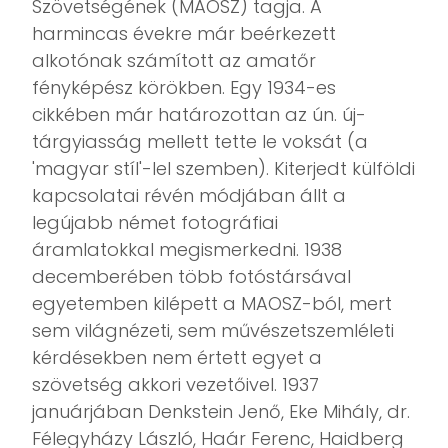
Szövetségének (MAOSZ) tagja. A
harmincas évekre már beérkezett
alkotónak számított az amatőr
fényképész körökben. Egy 1934-es
cikkében már határozottan az ún. új-
tárgyiasság mellett tette le voksát (a
'magyar stíl'-lel szemben). Kiterjedt külföldi
kapcsolatai révén módjában állt a
legújabb német fotográfiai
áramlatokkal megismerkedni. 1938
decemberében több fotóstársával
egyetemben kilépett a MAOSZ-ból, mert
sem világnézeti, sem művészetszemléleti
kérdésekben nem értett egyet a
szövetség akkori vezetőivel. 1937
januárjában Denkstein Jenő, Eke Mihály, dr.
Félegyházy László, Haár Ferenc, Haidberg