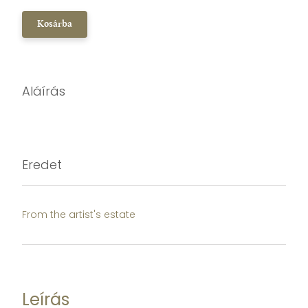
Kosárba
Aláírás
Eredet
From the artist's estate
Leírás