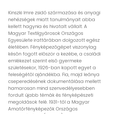
Kinszki Imre zsidó származása és anyagi
nehézségek miatt tanulmányait abba
kellett hagynia és hivatalt vállalt. A
Magyar Textilgyárosok Országos
Egyesülete irattárában dolgozott egész
életében. Fényképezôgépet viszonylag
késôn fogott elôször a kezébe, a családi
emlékezet szerint elsô gyermeke
születésekor, 1926-ban kapott egyet a
feleségétôl ajándékba. Fia, majd leánya
cseperedésének dokumentálása mellett
hamarosan mind szenvedélyesebben
fordult újabb témák és fényképészeti
megoldások felé. 1931-től a Magyar
Amatőrfényképezők Országos