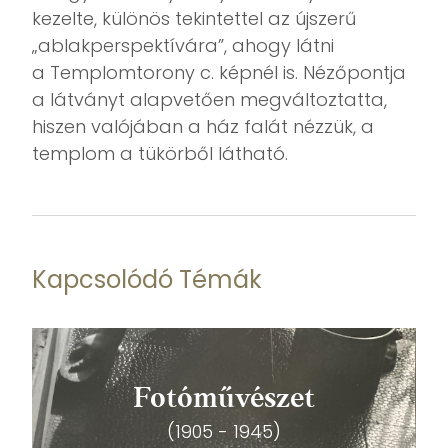
kezelte, különös tekintettel az újszerű
„ablakperspektívára”, ahogy látni
a Templomtorony c. képnél is. Nézőpontja
a látványt alapvetően megváltoztatta,
hiszen valójában a ház falát nézzük, a
templom a tükörből látható.
Kapcsolódó Témák
Fotóművészet
(1905 - 1945)