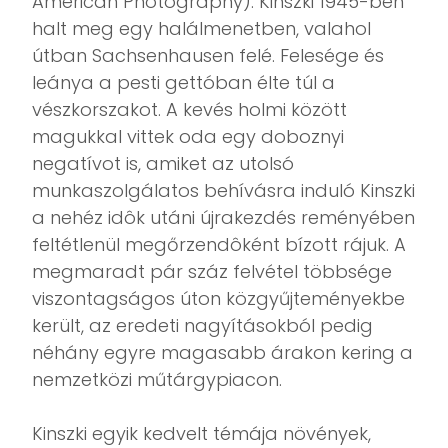
American Photography). Kinszki 1945-ben
halt meg egy halálmenetben, valahol
útban Sachsenhausen felé. Felesége és
leánya a pesti gettóban élte túl a
vészkorszakot. A kevés holmi között
magukkal vittek oda egy doboznyi
negatívot is, amiket az utolsó
munkaszolgálatos behívásra induló Kinszki
a nehéz idôk utáni újrakezdés reményében
feltétlenül megőrzendôként bízott rájuk. A
megmaradt pár száz felvétel többsége
viszontagságos úton közgyűjteményekbe
került, az eredeti nagyításokból pedig
néhány egyre magasabb árakon kering a
nemzetközi műtárgypiacon.
Kinszki egyik kedvelt témája növények,