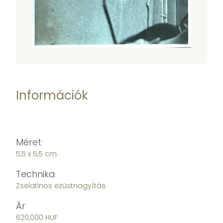
Információk
Méret
5,5 x 5,5 cm
Technika
Zselatinos ezüstnagyítás
Ár
620,000 HUF