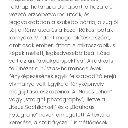
földrajzi határai, a Dunapart, a hazafelé
vezető erzsébetvárosi utcák, és
leggyakrabban a szűkebb pátria, a zuglói
táj, a Róna utca és a közeli Rákos-patak
környéke. Mindent megörökítésre szánt,
amit csak ember láthat. A mikroszkopikus
képek mellett, legkedvesebb beállítása
volt az ún. "ablakperspektíva". A radikális
felülnézet a húszas-harmincas évek
fényképezésének egyik felszabadító erejű
vívmánya volt. Egyike a fényképnyelv
megújítása eszközeinek. A „Neues Lehen”
vagy „straight photography”, illetve a
„Neue Sachlichkeit” és a „Bauhaus
Fotografie” néven emlegetett. A textúra
keresése, a szabályszerű ismétlődések