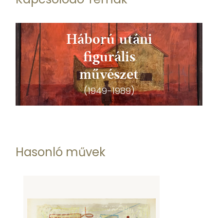
Háború utáni
figurális
művészet
(1949-1989)
Hasonló művek