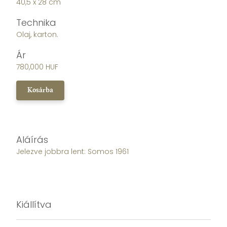
40,5 x 28 cm
Technika
Olaj, karton.
Ár
780,000 HUF
Kosárba
Aláírás
Jelezve jobbra lent: Somos 1961
Kiállítva