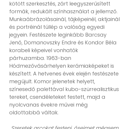
kötött szerkesztés, zárt leegyszerűsített
formák, redukált színhasználat a jellemző.
Munkaábrázolásainál, tájképeinél, aktjainál
és portréinál túllép a valóság egyedi
jegyein. Festészete leginkább Barcsay
Jenő, Domanovszky Endre és Kondor Béla
korabeli képeivel vonhatók
párhuzamba. 1963-ban
Hódmezővásárhelyen kerámiaképeket is
készített. A hetvenes évek elején festészete
megújult. Komor jelenetek helyett,
színesedő palettával kubo-szürrealisztikus
tereket, csendéleteket festett, majd a
nyolcvanas évekre művei még
oldottabbá váltak.
„
Szeretek arcokat festeni, őseimet mégsem