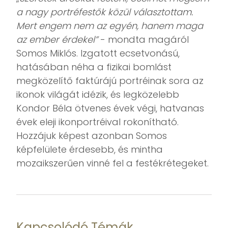
a nagy portréfestők közül választottam.
Mert engem nem az egyén, hanem maga
az ember érdekel”
- mondta magáról
Somos Miklós. Izgatott ecsetvonású,
hatásában néha a fizikai bomlást
megközelítő faktúrájú portréinak sora az
ikonok világát idézik, és legközelebb
Kondor Béla ötvenes évek végi, hatvanas
évek eleji ikonportréival rokonítható.
Hozzájuk képest azonban Somos
képfelülete érdesebb, és mintha
mozaikszerűen vinné fel a festékrétegeket.
Kapcsolódó Témák