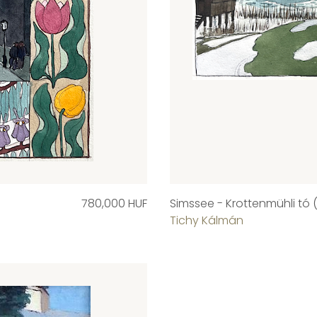
780,000 HUF
Simssee - Krottenmühli tó 
Tichy Kálmán