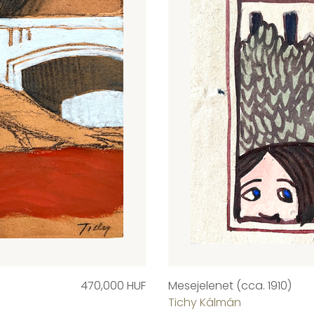
470,000 HUF
Mesejelenet (cca. 1910)
Tichy Kálmán