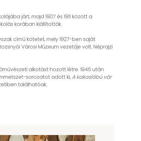
lájába járt, majd 1907 és 1911 között a
kolás korában kiállították.
vszak című kötetet, mely 1927-ben saját
 Rozsnyói Városi Múzeum vezetője volt. Néprajzi
űvészeti alkotást hozott létre. 1945 után
mmetszet-sorozatot adott ki,
A kakaslábú vár
etiben találhatóak.