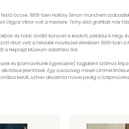
la festő öccse. 1906-ben Hollósy Simon müncheni szabadisko
 Olgyai Viktor volt a mestere. Tichy első grafikáit már főis
okban és több önálló könyvet is kiadott, például A négy é
között részt vett a Felvidék művészeti életében: 1930-ban a
gát a Néprajzi Múzeum adattára őrzi.
szek és lparművészek Egyesülete) tagjaként számos képzőm
 alkotásai jelentősek.
Egy tusosüveg meséi
címmel linóleu
nába került, színes akvatinta művei pedig a Szépművész