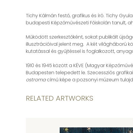
Tichy Kálmán festő, grafikus és író. Tichy Gyu
budapesti Képzőművészeti Főiskolán tanult, ahol
Működött szerkesztőként, sokat publikált újság
illusztrációival jelent meg. A két világháború 
kutatással és gyűjtéssel is foglalkozott, anya
1910 és 1945 között a KÉVE (Magyar Képzőművé
Budapesten telepedett le. Szecessziós grafikai
ostroma
című képe a pozsonyi múzeum tulajdo
RELATED ARTWORKS