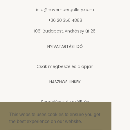
info@novembergallery.com
+36 20 356 4888
1061 Budapest, Andrássy út 26.
NYIVATARTÁSI IDŐ
Csak megbeszélés alapján
HASZNOS LINKEK
Rendelések és szállítás
Adatkezelési tájékoztató
This website uses cookies to ensure you get
the best experience on our website.
Cookie szabályzat