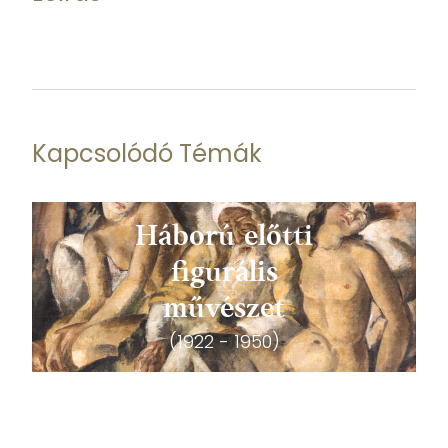
Kapcsolódó Témák
Háború előtti
figurális
művészet
(1922 - 1950)