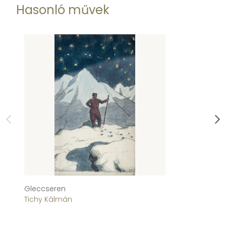
Hasonló művek
Gleccseren
Sé
Tichy Kálmán
Ti