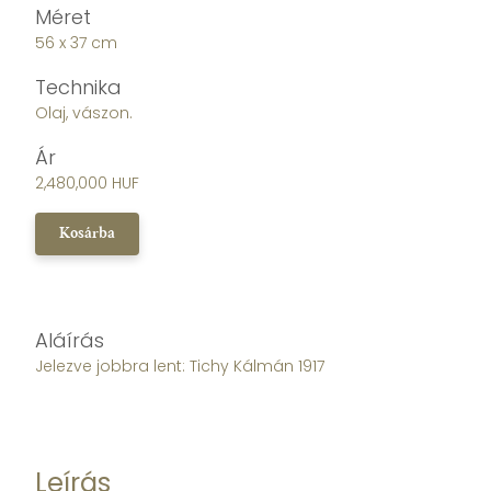
Méret
56 x 37 cm
Technika
Olaj, vászon.
Ár
2,480,000 HUF
Kosárba
Aláírás
Jelezve jobbra lent: Tichy Kálmán 1917
Leírás