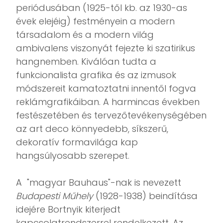
periódusában (1925-től kb. az 1930-as
évek elejéig) festményein a modern
társadalom és a modern világ
ambivalens viszonyát fejezte ki szatirikus
hangnemben. Kiválóan tudta a
funkcionalista grafika és az izmusok
módszereit kamatoztatni innentől fogva
reklámgrafikáiban. A harmincas években
festészetében és tervezőtevékenységében
az art deco könnyedebb, síkszerű,
dekoratív formavilága kap
hangsúlyosabb szerepet.
A "magyar Bauhaus"-nak is nevezett
Budapesti Műhely
(1928-1938) beindítása
idejére Bortnyik kiterjedt
kapcsolatrendszerrel rendelkezett. Az