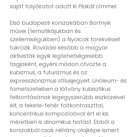
saját folyóiratot adott ki
Plakát
címmel.
Első budapesti korszakában Bortnyik
művei (tematikájukban és
szellemiségükben) a Nyolcak törekvéseit
tükrözik. Röviddel később a magyar
aktivisták egyik legtehetségesebb
tagjaként, egyéni módon ötvözte a
kubizmus, a futurizmus és az
expresszionizmus stílusjegyeit. Linóleum- és
fametszeteiben a látvány kubisztikus
felbontásának legegyszerűbb eszközeivel
élt, a fekete-fehér foltkontraszttal,
koncentrikus kompozícióval ért el kis
méretben is dinamikus hatást. Ebből a
korszakból csak néhány olajképe ismert