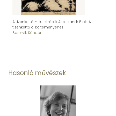
A tizenkettő – Illusztráció Alekszandr Blok: A
Nő
tizenkettő c. költeményéhez
Bo
Bortnyik Sándor
Hasonló művészek