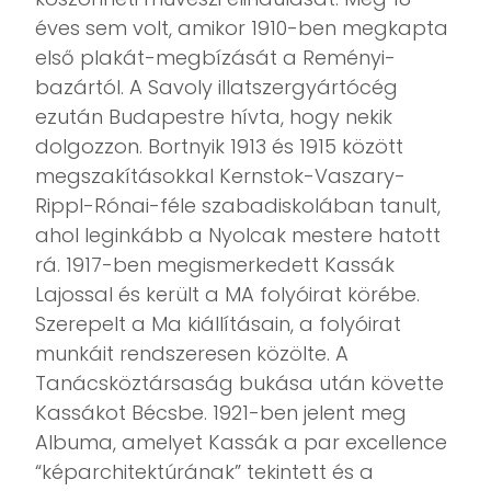
éves sem volt, amikor 1910-ben megkapta
első plakát-megbízását a Reményi-
bazártól. A Savoly illatszergyártócég
ezután Budapestre hívta, hogy nekik
dolgozzon. Bortnyik 1913 és 1915 között
megszakításokkal Kernstok-Vaszary-
Rippl-Rónai-féle szabadiskolában tanult,
ahol leginkább a Nyolcak mestere hatott
rá. 1917-ben megismerkedett Kassák
Lajossal és került a MA folyóirat körébe.
Szerepelt a Ma kiállításain, a folyóirat
munkáit rendszeresen közölte. A
Tanácsköztársaság bukása után követte
Kassákot Bécsbe. 1921-ben jelent meg
Albuma, amelyet Kassák a par excellence
“képarchitektúrának” tekintett és a