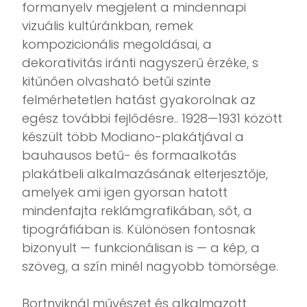
formanyelv megjelent a mindennapi
vizuális kultúránkban, remek
kompozicionális megoldásai, a
dekorativitás iránti nagyszerű érzéke, s
kitűnően olvasható betűi szinte
felmérhetetlen hatást gyakorolnak az
egész további fejlődésre.. 1928—1931 között
készült több Modiano-plakátjával a
bauhausos betű- és formaalkotás
plakátbeli alkalmazásának elterjesztője,
amelyek ami igen gyorsan hatott
mindenfajta reklámgrafikában, sőt, a
tipográfiában is. Különösen fontosnak
bizonyult — funkcionálisan is — a kép, a
szöveg, a szín minél nagyobb tömörsége.
Bortnyiknál művészet és alkalmazott