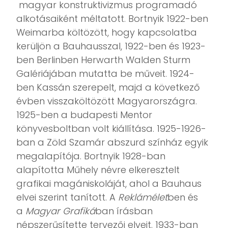
magyar konstruktivizmus programadó
alkotásaiként méltatott. Bortnyik 1922-ben
Weimarba költözött, hogy kapcsolatba
kerüljön a Bauhausszal, 1922-ben és 1923-
ben Berlinben Herwarth Walden Sturm
Galériájában mutatta be műveit. 1924-
ben Kassán szerepelt, majd a következő
évben visszaköltözött Magyarországra.
1925-ben a budapesti Mentor
könyvesboltban volt kiállítása. 1925-1926-
ban a Zöld Szamár abszurd színház egyik
megalapítója. Bortnyik 1928-ban
alapította Műhely névre elkeresztelt
grafikai magániskoláját, ahol a Bauhaus
elvei szerint tanított. A
Reklámélet
ben és
a
Magyar Grafiká
ban írásban
népszerűsítette tervezői elveit. 1933-ban