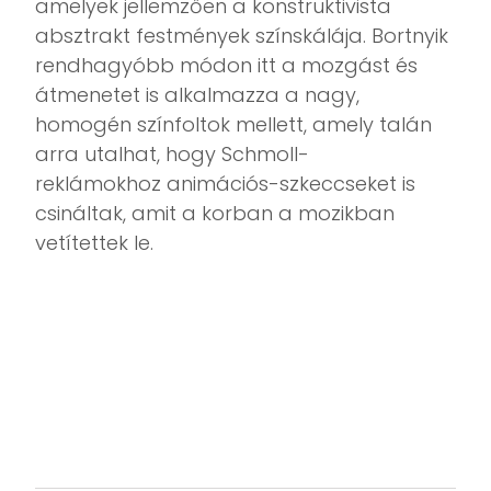
amelyek jellemzően a konstruktivista
absztrakt festmények színskálája. Bortnyik
rendhagyóbb módon itt a mozgást és
átmenetet is alkalmazza a nagy,
homogén színfoltok mellett, amely talán
arra utalhat, hogy Schmoll-
reklámokhoz animációs-szkeccseket is
csináltak, amit a korban a mozikban
vetítettek le.