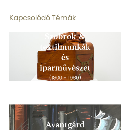
Kapcsolódó Témák
Szobrok &
textilmunkák
és
iparművészet
(1800 - 1980)
Avantgárd