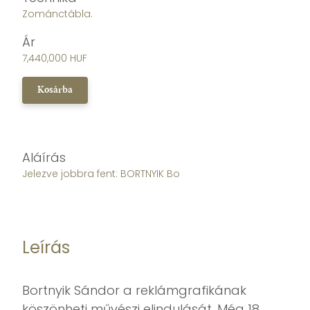
Zománctábla.
Ár
7,440,000 HUF
Kosárba
Aláírás
Jelezve jobbra fent: BORTNYIK Bo
Leírás
Bortnyik Sándor a reklámgrafikának
köszönheti művészi elindulását. Még 18