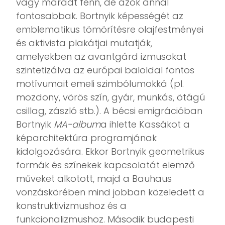
vagy maradt fenn, de azok annál
fontosabbak. Bortnyik képességét az
emblematikus tömörítésre olajfestményei
és aktivista plakátjai mutatják,
amelyekben az avantgárd izmusokat
szintetizálva az európai baloldal fontos
motívumait emeli szimbólumokká (pl.
mozdony, vörös szín, gyár, munkás, ötágú
csillag, zászló stb.). A bécsi emigrációban
Bortnyik
MA-album
a ihlette Kassákot a
képarchitektúra programjának
kidolgozására. Ekkor Bortnyik geometrikus
formák és színekek kapcsolatát elemző
műveket alkotott, majd a Bauhaus
vonzáskörében mind jobban közeledett a
konstruktivizmushoz és a
funkcionalizmushoz. Második budapesti