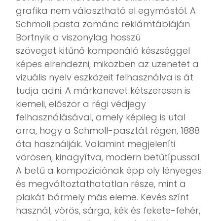
grafika nem választható el egymástól. A
Schmoll pasta zománc reklámtábláján
Bortnyik a viszonylag hosszú
szöveget kitűnő komponáló készséggel
képes elrendezni, miközben az üzenetet a
vizuális nyelv eszközeit felhasználva is át
tudja adni. A márkanevet kétszeresen is
kiemeli, először a régi védjegy
felhasználásával, amely képileg is utal
arra, hogy a Schmoll-pasztát régen, 1888
óta használják. Valamint megjeleníti
vörösen, kinagyítva, modern betűtípussal.
A betű a kompozíciónak épp oly lényeges
és megváltoztathatatlan része, mint a
plakát bármely más eleme. Kevés színt
használ, vörös, sárga, kék és fekete-fehér,