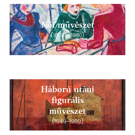
Női művészet
(1880 - 1980)
Háború utáni
figurális
művészet
(1949-1989)