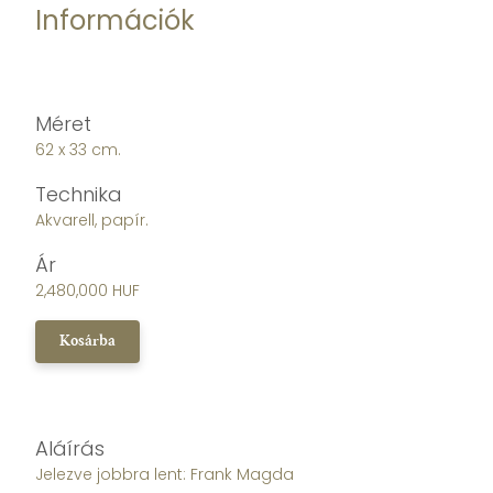
Információk
Méret
62 x 33 cm.
Technika
Akvarell, papír.
Ár
2,480,000 HUF
Kosárba
Aláírás
Jelezve jobbra lent: Frank Magda