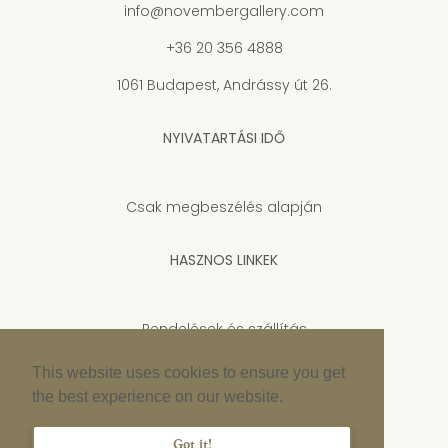
info@novembergallery.com
+36 20 356 4888
1061 Budapest, Andrássy út 26.
NYIVATARTÁSI IDŐ
Csak megbeszélés alapján
HASZNOS LINKEK
Rendelések és szállítás
Adatkezelési tájékoztató
This website uses cookies to ensure you get
the best experience on our website.
Cookie szabályzat
Impresszum
Got it!