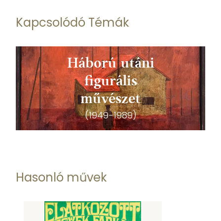
Kapcsolódó Témák
Háború utáni
figurális
művészet
(1949-1989)
Hasonló művek