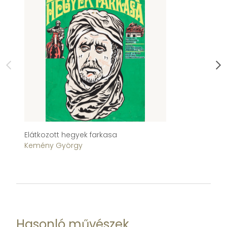
Elátkozott hegyek farkasa
H
Kemény György
Pé
Hasonló művészek