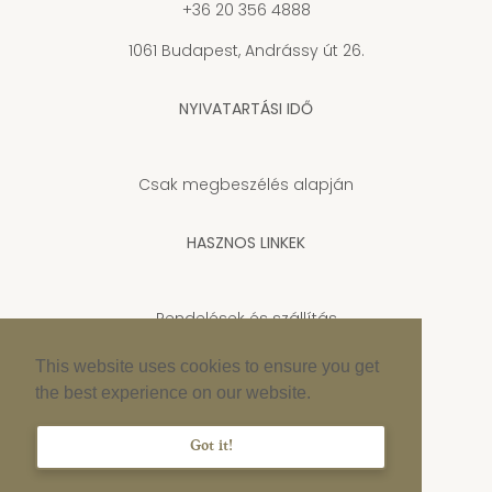
+36 20 356 4888
1061 Budapest, Andrássy út 26.
NYIVATARTÁSI IDŐ
Csak megbeszélés alapján
HASZNOS LINKEK
Rendelések és szállítás
Adatkezelési tájékoztató
This website uses cookies to ensure you get
the best experience on our website.
Cookie szabályzat
Impresszum
Got it!