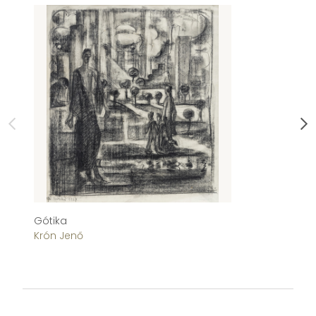
Gótika
Fé
Krón Jenő
Pó