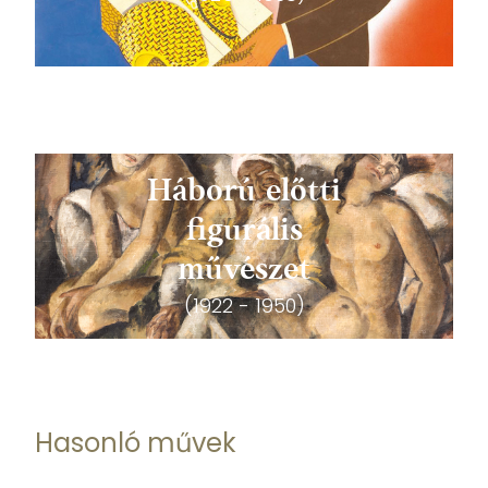
Háború előtti
figurális
művészet
(1922 - 1950)
Hasonló művek