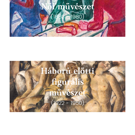
Női művészet
(1880 - 1980)
Háború előtti
figurális
művészet
(1922 - 1950)