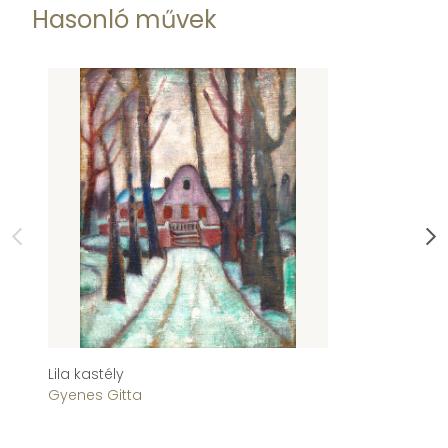
Hasonló művek
Lila kastély
Ab
Gyenes Gitta
Fr