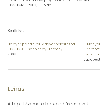
Reform, alternatív és progresszív műhelyiskolák,
1896-1944 - 2003, 115. oldal.
Kiállítva
Hölgyek ​palettával: Magyar nőfestészet
Magyar
1895-1950 - Saphier gyűjtemény
Nemzeti
2008
Múzeum
Budapest
Leírás
A képet Szemere Lenke a húszas évek