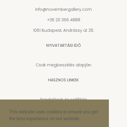
info@novembergallery.com
+36 20 356 4888
1061 Budapest, Andrássy út 26.
NYIVATARTÁSI IDŐ
Csak megbeszélés alapján
HASZNOS LINKEK
Rendelések és szállítás
Adatkezelési tájékoztató
This website uses cookies to ensure you get
the best experience on our website.
Cookie szabályzat