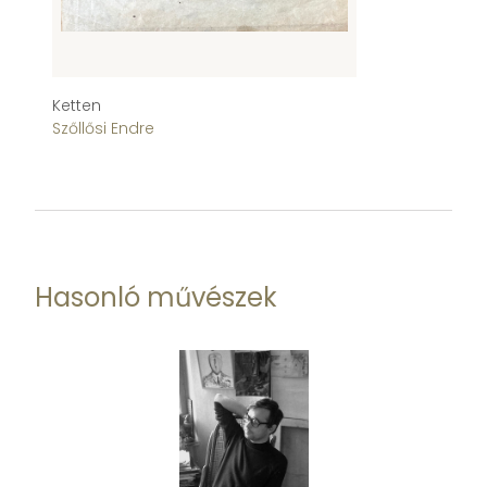
Ketten
M
Szőllősi Endre
Sz
Hasonló művészek