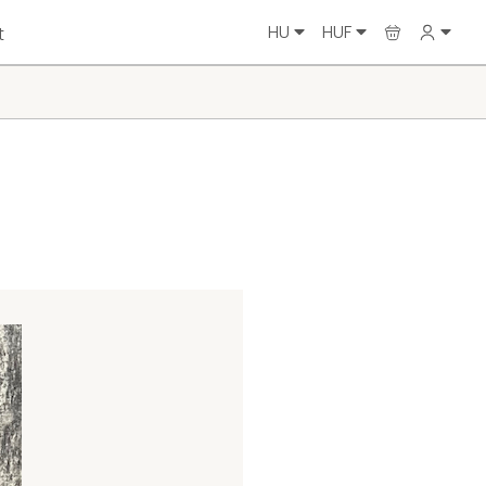
HU
HUF
t