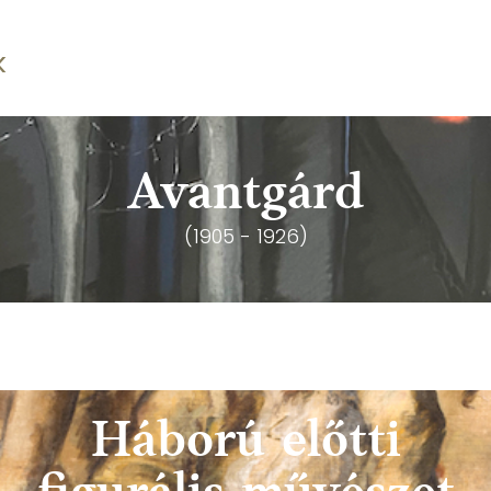
k
Avantgárd
(1905 - 1926)
Háború előtti