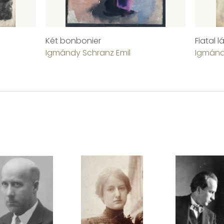
Két bonbonier
Fiatal l
Igmándy Schranz Emil
Igmánd