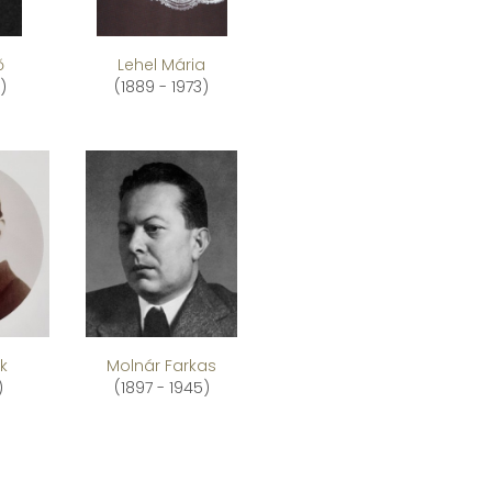
ő
Lehel Mária
)
(1889 - 1973)
ik
Molnár Farkas
)
(1897 - 1945)