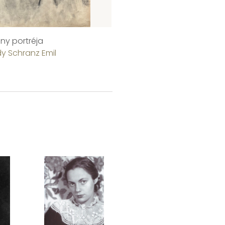
ány portréja
Férfiakt
y Schranz Emil
Pór Bertalan