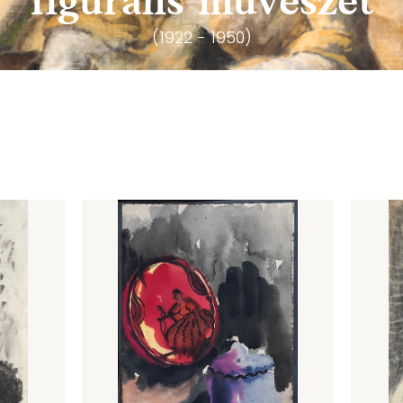
figurális művészet
(1922 - 1950)