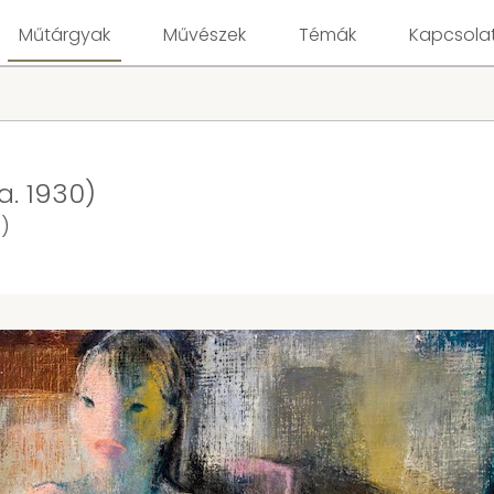
Műtárgyak
Művészek
Témák
Kapcsola
a. 1930)
)