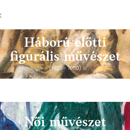
k
Háború előtti
figurális művészet
(1922 - 1950)
Női művészet