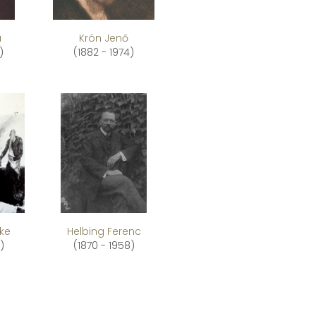
a
Krón Jenő
)
(1882 - 1974)
ke
Helbing Ferenc
)
(1870 - 1958)