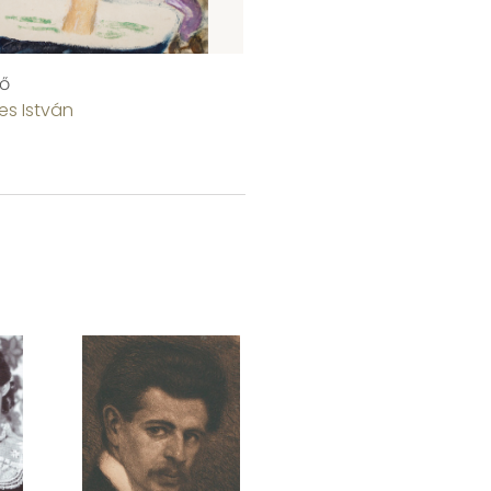
nő
Castelnuovoi utca
es István
Remsey Jenő György