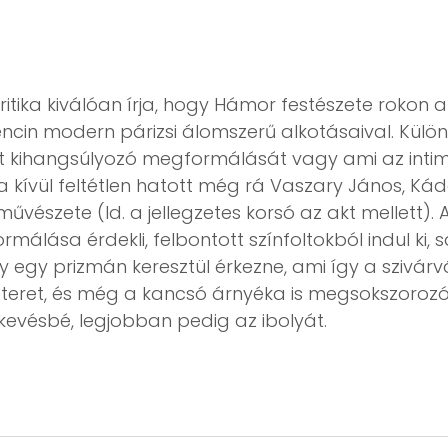
ritika kiválóan írja, hogy Hámor festészete rokon
ncin modern párizsi álomszerű alkotásaival. Külö
at kihangsúlyozó megformálását vagy ami az intim
ajta kívül feltétlen hatott még rá Vaszary János, Ká
vészete (ld. a jellegzetes korsó az akt mellett).
málása érdekli, felbontott színfoltokból indul ki
ny egy prizmán keresztül érkezne, ami így a szivár
 teret, és még a kancsó árnyéka is megsokszorozó
gkevésbé, legjobban pedig az ibolyát.