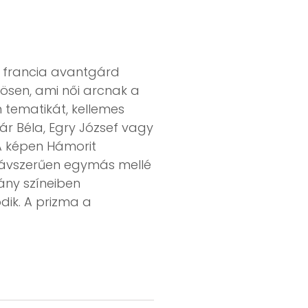
 a francia avantgárd
nösen, ami női arcnak a
 tematikát, kellemes
dár Béla, Egry József vagy
 A képen Hámorit
, sávszerűen egymás mellé
vány színeiben
dik. A prizma a