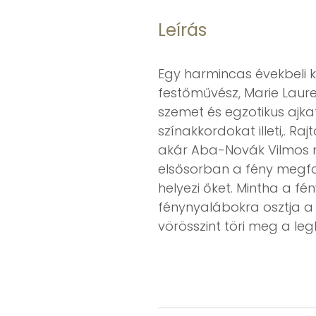
Leírás
Egy harmincas évekbeli k
festőművész, Marie Laure
szemet és egzotikus ajk
színakkordokat illeti,. R
akár Aba-Novák Vilmos mű
elsősorban a fény megfor
helyezi őket. Mintha a fé
fénynyalábokra osztja a
vörösszint töri meg a le