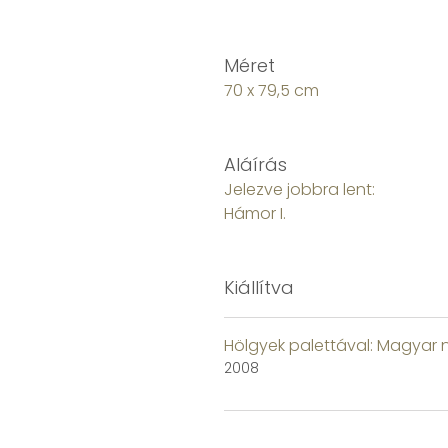
Méret
70 x 79,5 cm
Aláírás
Jelezve jobbra lent:
Hámor I.
Kiállítva
Hölgyek ​palettával: Magyar
2008