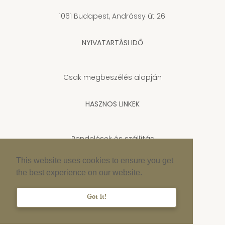
1061 Budapest, Andrássy út 26.
NYIVATARTÁSI IDŐ
Csak megbeszélés alapján
HASZNOS LINKEK
Rendelések és szállítás
Adatkezelési tájékoztató
This website uses cookies to ensure you get
the best experience on our website.
Cookie szabályzat
Impresszum
Got it!