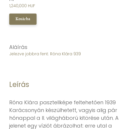
1,240,000 HUF
Kosárba
Aláírás
Jelezve jobbra fent: Róna Klára 939
Leírás
Róna Klára pasztellképe feltehetően 1939
Karácsonyán készülhetett, vagyis alig pár
hónappal a II. világháború kitörése után. A
jelenet egy víziót ábrázolhat: erre utal a