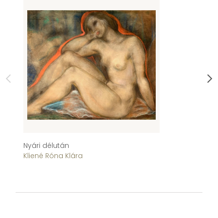
Nyári délután
A 
Kliené Róna Klára
Kl