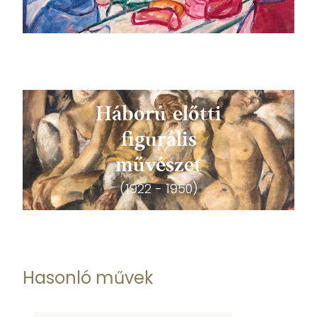
Háború előtti
figurális
művészet
(1922 - 1950)
Hasonló művek