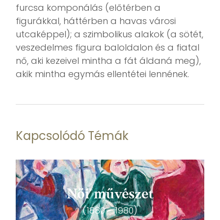
furcsa komponálás (előtérben a
figurákkal, háttérben a havas városi
utcaképpel); a szimbolikus alakok (a sötét,
veszedelmes figura baloldalon és a fiatal
nő, aki kezeivel mintha a fát áldaná meg),
akik mintha egymás ellentétei lennének.
Kapcsolódó Témák
Női művészet
(1880 - 1980)