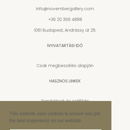
info@novembergallery.com
+36 20 356 4888
1061 Budapest, Andrássy út 26.
NYIVATARTÁSI IDŐ
Csak megbeszélés alapján
HASZNOS LINKEK
Rendelések és szállítás
Adatkezelési tájékoztató
This website uses cookies to ensure you get
the best experience on our website.
Cookie szabályzat