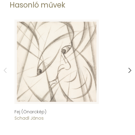
Hasonló művek
Fej (Önarckép)
Á
Schadl János
S