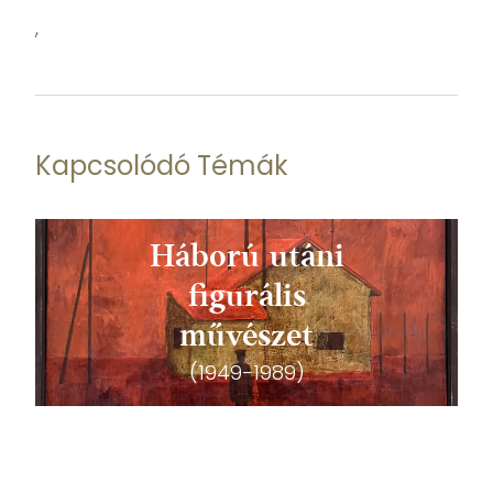
,
Kapcsolódó Témák
Háború utáni
figurális
művészet
(1949-1989)