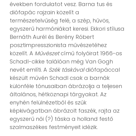
években fordulatot vesz. Barna tus és
diófapác rajzain közelít a
természetelvűség felé, a szép, hűvös,
egyszerű harmóniákat keresi. Ekkori stílusa
Bernáth Aurél és Berény Róbert
posztimpresszionista művészetéhez
közelít. A
Művészet
című folyóirat 1966-os
Schadl-cikke találóan még Van Gogh
nevét említi. A
Szék táskával
diófapáccal
készült művén Schadl csak a barnák
különféle tónusaiban ábrázolja a teljesen
általános, hétköznapi tárgyakat. Az
enyhén felülnézetből és szűk
képkivágatban ábrázolt faszék, rajta az
egyszerű női (?) táska a holland festő
szalmaszékes festményeit idézik.