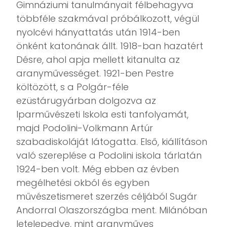
Gimnáziumi tanulmányait félbehagyva
többféle szakmával próbálkozott, végül
nyolcévi hányattatás után 1914-ben
önként katonának állt. 1918-ban hazatért
Désre, ahol apja mellett kitanulta az
aranyművességet. 1921-ben Pestre
költözött, s a Polgár-féle
ezüstárugyárban dolgozva az
Iparművészeti Iskola esti tanfolyamát,
majd Podolini-Volkmann Artúr
szabadiskoláját látogatta. Első, kiállításon
való szereplése a Podolini iskola tárlatán
1924-ben volt. Még ebben az évben
megélhetési okból és egyben
művészetismeret szerzés céljából Sugár
Andorral Olaszországba ment. Milánóban
letelepedve, mint aranyműves