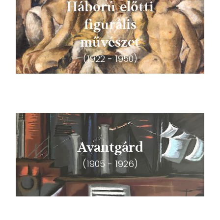
Háború előtti
figurális
művészet
(1922 - 1950)
Avantgárd
(1905 - 1926)