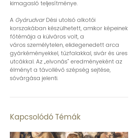
kimagasló teljesítménye.
A
Gyárudvar
Dési utolsó alkotói
korszakában készülhetett, amikor képeinek
főtémája a külváros volt, a
város személytelen, elidegenedett arca
gyárkéményekkel, tűzfalakkal, sivár és üres
utcákkal. Az „elvonás" eredményeként az
élményt a távollévő szépség sejtése,
sóvárgása jelenti.
Kapcsolódó Témák