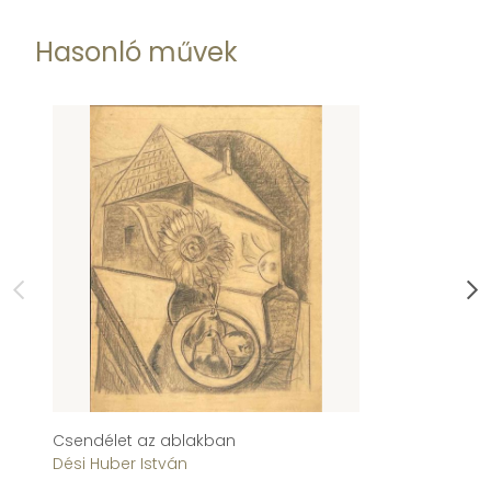
Hasonló művek
Csendélet az ablakban
Kr
Dési Huber István
La