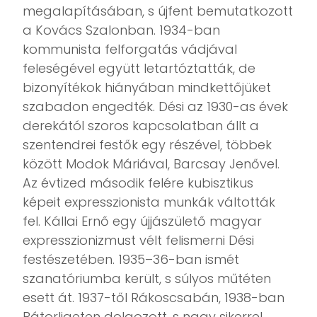
megalapításában, s újfent bemutatkozott
a Kovács Szalonban. 1934-ban
kommunista felforgatás vádjával
feleségével együtt letartóztatták, de
bizonyítékok hiányában mindkettőjüket
szabadon engedték. Dési az 1930-as évek
derekától szoros kapcsolatban állt a
szentendrei festők egy részével, többek
között Modok Máriával, Barcsay Jenővel.
Az évtized második felére kubisztikus
képeit expresszionista munkák váltották
fel. Kállai Ernő egy újjászülető magyar
expresszionizmust vélt felismerni Dési
festészetében. 1935–36-ban ismét
szanatóriumba került, s súlyos műtéten
esett át. 1937-től Rákoscsabán, 1938-ban
Bátorligeten dolgozott, s nagy sikerrel