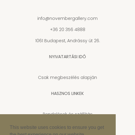
info@novembergallery.com
+36 20 356 4888
1061 Budapest, Andrássy út 26.
NYIVATARTÁSI IDŐ
Csak megbeszélés alapján
HASZNOS LINKEK
Rendelések és szállítás
Adatkezelési tájékoztató
This website uses cookies to ensure you get
the best experience on our website.