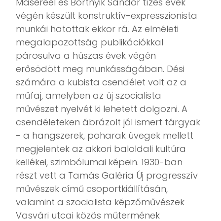
Masereel és Bortnyik Sándor tízes évek
végén készült konstruktív-expresszionista
munkái hatottak ekkor rá. Az elméleti
megalapozottság publikációkkal
párosulva a húszas évek végén
erősödött meg munkásságában. Dési
számára a kubista csendélet volt az a
műfaj, amelyben az új szocialista
művészet nyelvét ki lehetett dolgozni. A
csendéleteken ábrázolt jól ismert tárgyak
- a hangszerek, poharak üvegek mellett
megjelentek az akkori baloldali kultúra
kellékei, szimbólumai képein. 1930-ban
részt vett a Tamás Galéria Új progresszív
művészek című csoportkiállításán,
valamint a szocialista képzőművészek
Vasvári utcai közös műtermének