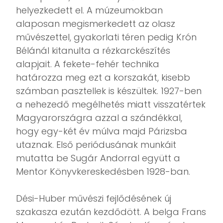
helyezkedett el. A múzeumokban
alaposan megismerkedett az olasz
művészettel, gyakorlati téren pedig Krón
Bélánál kitanulta a rézkarckészítés
alapjait. A fekete-fehér technika
határozza meg ezt a korszakát, kisebb
számban pasztellek is készültek. 1927-ben
a nehezedő megélhetés miatt visszatértek
Magyarországra azzal a szándékkal,
hogy egy-két év múlva majd Párizsba
utaznak. Első periódusának munkáit
mutatta be Sugár Andorral együtt a
Mentor Könyvkereskedésben 1928-ban.
Dési-Huber művészi fejlődésének új
szakasza ezután kezdődött. A belga Frans