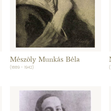
Mészöly Munkás Béla
(1889 - 1942)
(