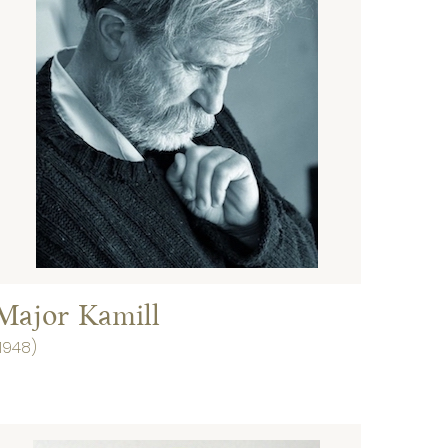
Major Kamill
1948)