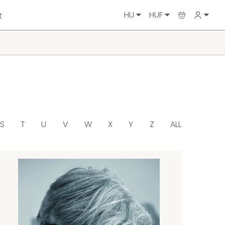
HU
HUF
t
S
T
U
V
W
X
Y
Z
ALL