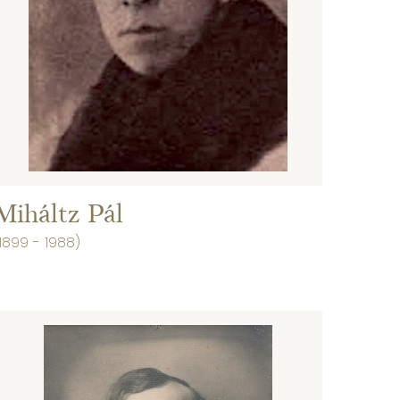
Miháltz Pál
1899 - 1988)