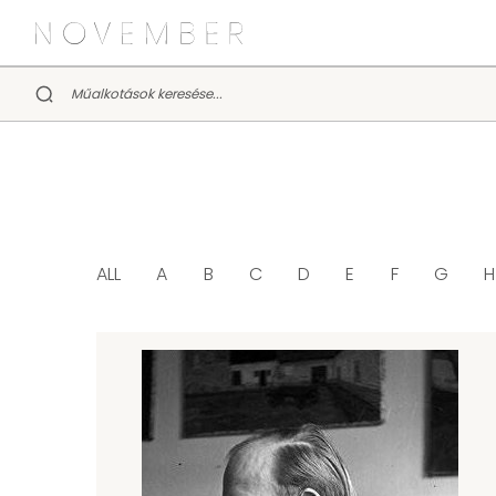
ALL
A
B
C
D
E
F
G
H