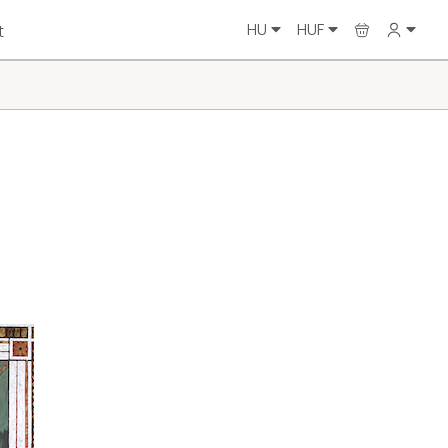
HU
HUF
t