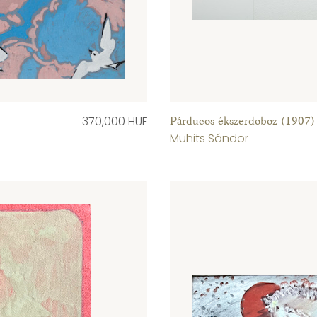
370,000 HUF
Párducos ékszerdoboz (1907)
Muhits Sándor