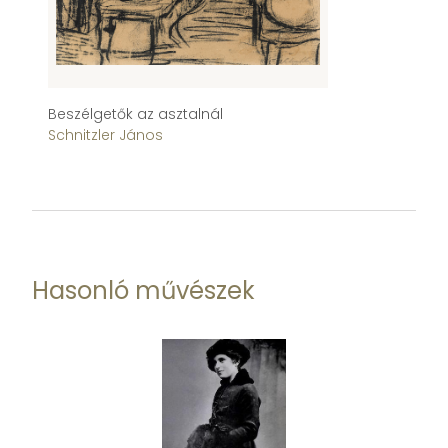
Beszélgetők az asztalnál
Cs
Schnitzler János
Sc
Hasonló művészek