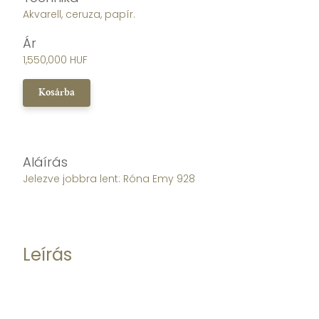
Akvarell, ceruza, papír.
Ár
1,550,000 HUF
Kosárba
Aláírás
Jelezve jobbra lent: Róna Emy 928
Leírás