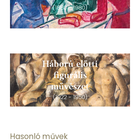
(1880 - 1980)
Háború előtti
figurális
művészet
(1922 - 1950)
Hasonló művek