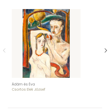
Ádám és Éva
T
Csortos Elek József
De