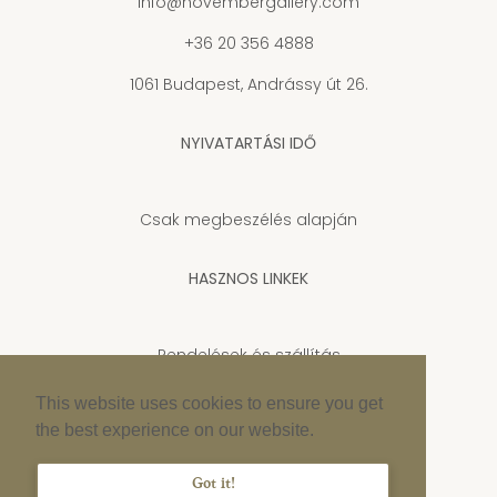
info@novembergallery.com
+36 20 356 4888
1061 Budapest, Andrássy út 26.
NYIVATARTÁSI IDŐ
Csak megbeszélés alapján
HASZNOS LINKEK
Rendelések és szállítás
Adatkezelési tájékoztató
This website uses cookies to ensure you get
the best experience on our website.
Cookie szabályzat
Impresszum
Got it!