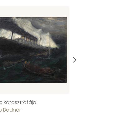
ic katasztrófája
Fürdő nő
 Bodnár
Cserepes István