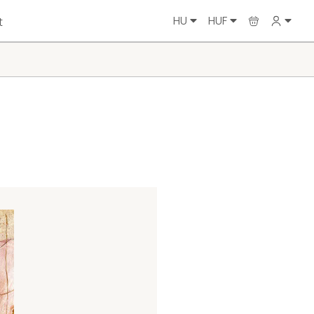
HU
HUF
t