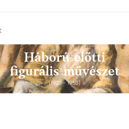
k
Háború előtti
figurális művészet
(1922 - 1950)