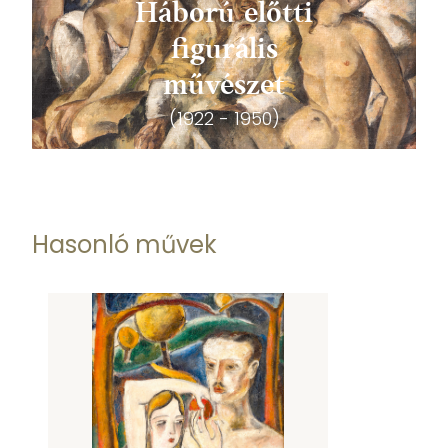
Háború előtti
figurális
művészet
(1922 - 1950)
Hasonló művek