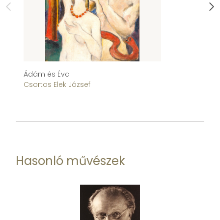
Ádám és Éva
T
Csortos Elek József
De
Hasonló művészek