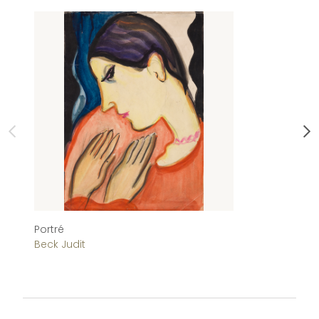
Portré
G
Beck Judit
Be