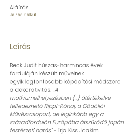
Aláírás
Jelzés nélkül
Leírás
Beck Judit húszas-harmincas évek
fordulóján készült műveinek
egyik legfontosabb képépítési módszere
a dekorativitás. „
A
motívumelhelyezésben {…} átértékelve
felfedezhető Rippl-Rónai, a Gödöllői
Művészcsoport, de leginkább egy a
századfordulón Európába átszűrődő japán
festészeti hatás"
- írja Kiss Joakim