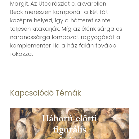
Margit. Az Utcarészlet c. akvarellen
Beck merészen komponál: a két fát
középre helyezi, így a hátteret szinte
teljesen kitakarják. Míg az élénk sárga és
narancssárga lombozat ragyogását a
komplementer lila a ház falán tovább
fokozza.
Kapcsolódó Témák
Háború előtti
figurális