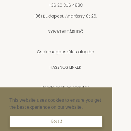
+36 20 356 4888
1061 Budapest, Andrássy út 26.
NYIVATARTÁSI IDŐ
Csak megbeszélés alapján
HASZNOS LINKEK
Rendelések és szállítás
Adatkezelési tájékoztató
This website uses cookies to ensure you get
the best experience on our website.
Cookie szabályzat
Impresszum
Got it!