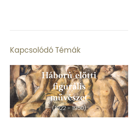
Kapcsolódó Témák
Háború előtti
figurális
művészet
(1922 - 1950)