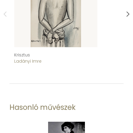
Krisztus
A 
Ladányi Imre
T
Hasonló művészek