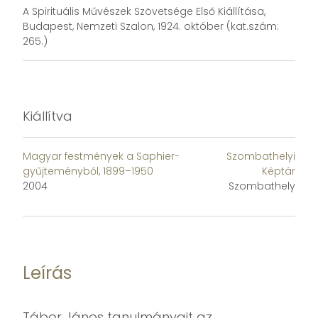
A Spirituális Művészek Szövetsége Első Kiállítása,
Budapest, Nemzeti Szalon, 1924. október (kat.szám:
265.)
Kiállítva
Magyar festmények a Saphier-
Szombathelyi
gyűjteményből, 1899–1950
Képtár
2004
Szombathely
Leírás
Tábor János tanulmányait az