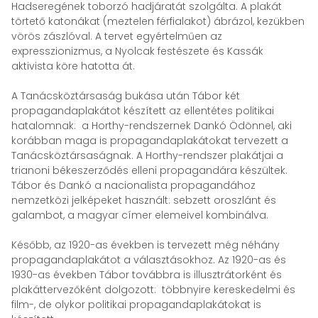
Hadseregének toborzó hadjáratát szolgálta. A plakát
törtető katonákat (meztelen férfialakot) ábrázol, kezükben
vörös zászlóval. A tervet egyértelműen az
expresszionizmus, a Nyolcak festészete és Kassák
aktivista köre hatotta át.
A Tanácsköztársaság bukása után Tábor két
propagandaplakátot készített az ellentétes politikai
hatalomnak: a Horthy-rendszernek Dankó Ödönnel, aki
korábban maga is propagandaplakátokat tervezett a
Tanácsköztársaságnak. A Horthy-rendszer plakátjai a
trianoni békeszerződés elleni propagandára készültek.
Tábor és Dankó a nacionalista propagandához
nemzetközi jelképeket használt: sebzett oroszlánt és
galambot, a magyar címer elemeivel kombinálva.
Később, az 1920-as években is tervezett még néhány
propagandaplakátot a választásokhoz. Az 1920-as és
1930-as években Tábor továbbra is illusztrátorként és
plakáttervezőként dolgozott: többnyire kereskedelmi és
film-, de olykor politikai propagandaplakátokat is