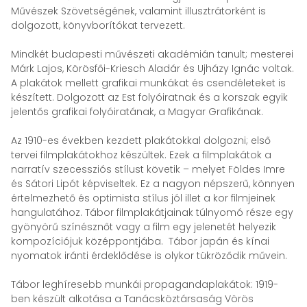
Művészek Szövetségének, valamint illusztrátorként is
dolgozott, könyvborítókat tervezett.
Mindkét budapesti művészeti akadémián tanult; mesterei
Márk Lajos, Körösfői-Kriesch Aladár és Ujházy Ignác voltak.
A plakátok mellett grafikai munkákat és csendéleteket is
készített. Dolgozott az Est folyóiratnak és a korszak egyik
jelentős grafikai folyóiratának, a Magyar Grafikának.
Az 1910-es években kezdett plakátokkal dolgozni; első
tervei filmplakátokhoz készültek. Ezek a filmplakátok a
narratív szecessziós stílust követik – melyet Földes Imre
és Sátori Lipót képviseltek. Ez a nagyon népszerű, könnyen
értelmezhető és optimista stílus jól illet a kor filmjeinek
hangulatához. Tábor filmplakátjainak túlnyomó része egy
gyönyörű színésznőt vagy a film egy jelenetét helyezik
kompozíciójuk középpontjába. Tábor japán és kínai
nyomatok iránti érdeklődése is olykor tükröződik művein.
Tábor leghíresebb munkái propagandaplakátok: 1919-
ben készült alkotása a Tanácsköztársaság Vörös