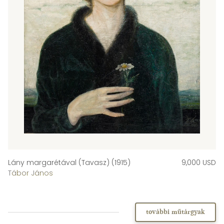
Lány margarétával (Tavasz) (1915)
9,000 USD
Tábor János
további műtárgyak