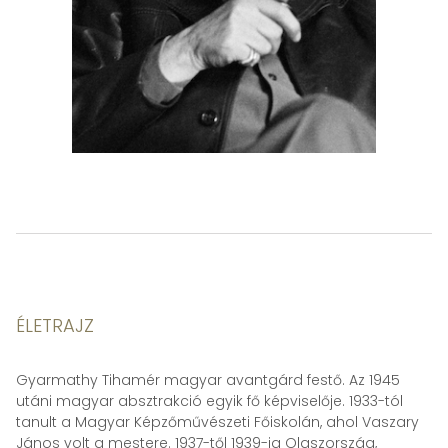
ÉLETRAJZ
Gyarmathy Tihamér magyar avantgárd festő. Az 1945
utáni magyar absztrakció egyik fő képviselője. 1933-tól
tanult a Magyar Képzőművészeti Főiskolán, ahol Vaszary
János volt a mestere. 1937-től 1939-ig Olaszország,