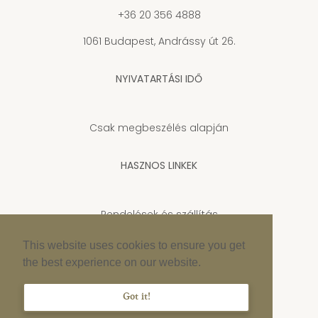
+36 20 356 4888
1061 Budapest, Andrássy út 26.
NYIVATARTÁSI IDŐ
Csak megbeszélés alapján
HASZNOS LINKEK
Rendelések és szállítás
Adatkezelési tájékoztató
This website uses cookies to ensure you get
the best experience on our website.
Cookie szabályzat
Impresszum
Got it!