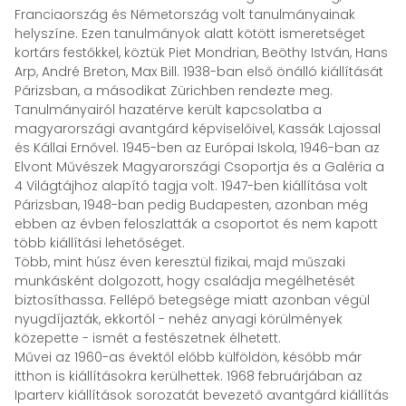
Franciaország és Németország volt tanulmányainak
helyszíne. Ezen tanulmányok alatt kötött ismeretséget
kortárs festőkkel, köztük Piet Mondrian, Beöthy István, Hans
Arp, André Breton, Max Bill. 1938-ban első önálló kiállítását
Párizsban, a másodikat Zürichben rendezte meg.
Tanulmányairól hazatérve került kapcsolatba a
magyarországi avantgárd képviselőivel, Kassák Lajossal
és Kállai Ernővel. 1945-ben az Európai Iskola, 1946-ban az
Elvont Művészek Magyarországi Csoportja és a Galéria a
4 Világtájhoz alapító tagja volt. 1947-ben kiállítása volt
Párizsban, 1948-ban pedig Budapesten, azonban még
ebben az évben feloszlatták a csoportot és nem kapott
több kiállítási lehetőséget.
Több, mint húsz éven keresztül fizikai, majd műszaki
munkásként dolgozott, hogy családja megélhetését
biztosíthassa. Fellépő betegsége miatt azonban végül
nyugdíjazták, ekkortól - nehéz anyagi körülmények
közepette - ismét a festészetnek élhetett.
Művei az 1960-as évektől előbb külföldön, később már
itthon is kiállításokra kerülhettek. 1968 februárjában az
Iparterv kiállítások sorozatát bevezető avantgárd kiállítás