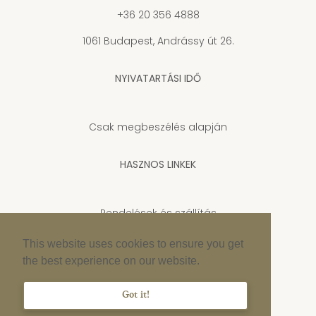
+36 20 356 4888
1061 Budapest, Andrássy út 26.
NYIVATARTÁSI IDŐ
Csak megbeszélés alapján
HASZNOS LINKEK
Rendelések és szállítás
Adatkezelési tájékoztató
This website uses cookies to ensure you get
the best experience on our website.
Cookie szabályzat
Impresszum
Got it!