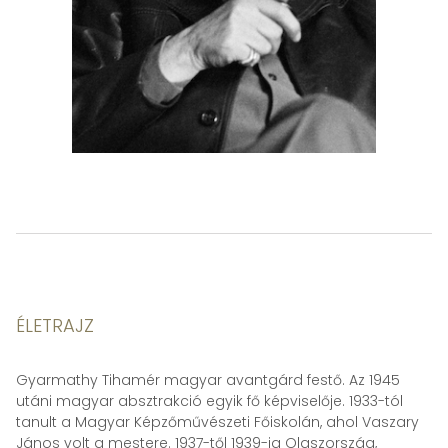
ÉLETRAJZ
Gyarmathy Tihamér magyar avantgárd festő. Az 1945
utáni magyar absztrakció egyik fő képviselője. 1933-tól
tanult a Magyar Képzőművészeti Főiskolán, ahol Vaszary
János volt a mestere. 1937-től 1939-ig Olaszország,