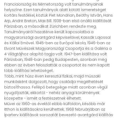
Franciaország és Németország volt tanulmányainak
helyszíne. Ezen tanulmányok alatt kötött ismeretséget
kortárs festőkkel, köztük Piet Mondrian, Beöthy István, Hans
Arp, André Breton, Max Bill. 1938-ban első önálló kiállítását
Párizsban, a másodikat Zürichben rendezte meg.
Tanulmányairól hazatérve került kapcsolatba a
magyarországi avantgárd képviselőivel, Kassák Lajossal
és Kállai Ernővel. 1945-ben az Európai Iskola, 1946-ban az
Elvont Művészek Magyarországi Csoportja és a Galéria a
4 Világtájhoz alapító tagja volt. 1947-ben kiállítása volt
Párizsban, 1948-ban pedig Budapesten, azonban még
ebben az évben feloszlatták a csoportot és nem kapott
több kiállítási lehetőséget.
Több, mint húsz éven keresztül fizikai, majd műszaki
munkásként dolgozott, hogy családja megélhetését
biztosíthassa. Fellépő betegsége miatt azonban végül
nyugdíjazták, ekkortól - nehéz anyagi körülmények
közepette - ismét a festészetnek élhetett.
Művei az 1960-as évektől előbb külföldön, később már
itthon is kiállításokra kerülhettek. 1968 februárjában az
Iparterv kiállítások sorozatát bevezető avantgárd kiállítás