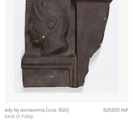
Ady fej dombormű (cca. 1920)
620,000 HUF
Beck Ö. Fülöp