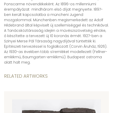
Ponscarme növendékeként. Az 1896-os millenniumi
érempályázat mindhárom első díjat megnyerte. 1897-
ben került kapcsolatba a müncheni Jugend
mozgalommal. Münchenben megismerkedett az Adolf
Hildebrand által képviselt új szellemiséggel és technikával.
A Tanácsköztársaság idején a művészszövetség elnöke,
ő készítette a tervezett új 10 koronás érmét. 1927-ben a
Szinyei Merse Pál Társaság nagydíjával tüntették ki.
Építészeti tervezéssel is foglalkozott (Corvin Áruház, 1926).
Az 1930-as években több síremléket modellezett (Fellner-
emlékmű, Baumgarten-emlékmű). Budapest ostroma
alatt halt meg.
RELATED ARTWORKS