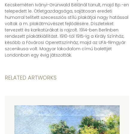
Kecskeméten Iványi-Grünwald Bélánál tanult, majd Bp.-en
telepedett le. Ötletgazdagsága, sajátosan eredeti
humorral telített szecessziós stílű plakátjai nagy hatással
voltak a m. plakátművészet fejlődésére. Díszleteket
tervezett és karikatúrákat is rajzolt. 1914-ben Berlinben
rendezett plakátkiállítást. 1910-től 1915-ig a Király Színház,
később a Fővárosi Operettszínház, majd az UFA-filmgyár
szcenikusa volt. Magyar lakodalom című balettjét
Londonban egy évig játszották.
RELATED ARTWORKS