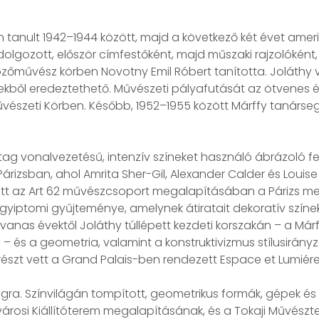
tanult 1942–1944 között, majd a következő két évet ame
gozott, először címfestőként, majd műszaki rajzolóként, 
pzőművész körben Novotny Emil Róbert tanította. Joláthy 
kből eredeztethető. Művészeti pályafutását az ötvenes éve
szeti Körben. Később, 1952–1955 között Márffy tanársegé
tag vonalvezetésű, intenzív színeket használó ábrázoló f
sban, ahol Amrita Sher-Gil, Alexander Calder és Louise B
 vett az Art 62 művészcsoport megalapításában a Párizs me
iptomi gyűjteménye, amelynek átiratait dekoratív színek
nas évektől Joláthy túllépett kezdeti korszakán – a Márff
s a geometria, valamint a konstruktivizmus stílusirányzat
n részt vett a Grand Palais-ben rendezett Espace et Lumiére 
ra. Színvilágán tompított, geometrikus formák, gépek és 
városi Kiállítóterem megalapításának, és a Tokaji Művész