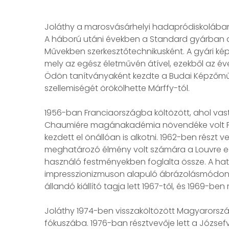
Joláthy a marosvásárhelyi hadapródiskolában 
A háború utáni években a Standard gyárban dol
Művekben szerkesztőtechnikusként. A gyári ké
mely az egész életművén átível, ezekből az éve
Ödön tanítványaként kezdte a Budai Képzőművé
szellemiségét örökölhette Márffy-tól.
1956-ban Franciaországba költözött, ahol vas
Chaumiére magánakadémia növendéke volt Páriz
kezdett el önállóan is alkotni. 1962-ben részt
meghatározó élmény volt számára a Louvre egy
használó festményekben foglalta össze. A hatva
impresszionizmuson alapuló ábrázolásmódon – é
állandó kiállító tagja lett 1967-től, és 1969-be
Joláthy 1974-ben visszaköltözött Magyarország
fókuszába. 1976-ban résztvevője lett a József