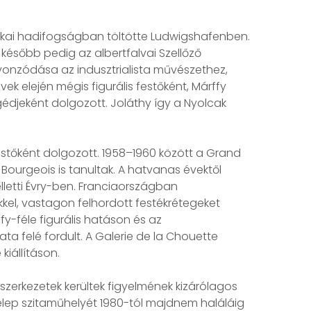
rikai hadifogságban töltötte Ludwigshafenben.
később pedig az albertfalvai Szellőző
vonzódása az indusztrialista művészethez,
k elején mégis figurális festőként, Márffy
djeként dolgozott. Joláthy így a Nyolcak
estőként dolgozott. 1958–1960 között a Grand
ourgeois is tanultak. A hatvanas évektől
lletti Évry-ben. Franciaországban
kel, vastagon felhordott festékrétegeket
y-féle figurális hatáson és az
a felé fordult. A Galerie de la Chouette
kiállításon.
szerkezetek kerültek figyelmének kizárólagos
telep szitaműhelyét 1980-tól majdnem haláláig