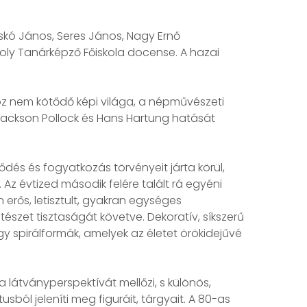
skó János, Seres János, Nagy Ernő
oly Tanárképző Főiskola docense. A hazai
oz nem kötődő képi világa, a népművészeti
 Jackson Pollock és Hans Hartung hatását
ődés és fogyatkozás törvényeit járta körül,
Az évtized második felére talált rá egyéni
erős, letisztult, gyakran egységes
tészet tisztaságát követve. Dekoratív, síkszerű
gy spirálformák, amelyek az életet örökidejűvé
 látványperspektívát mellőzi, s különös,
ból jeleníti meg figuráit, tárgyait. A 80-as