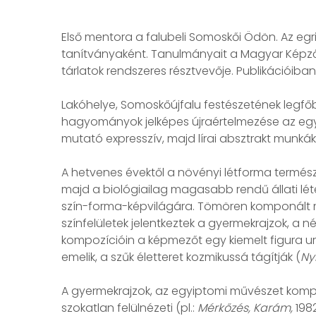
Első mentora a falubeli Somoskői Ödön. Az egr
tanítványaként. Tanulmányait a Magyar Képzőmű
tárlatok rendszeres résztvevője. Publikációib
Lakóhelye, Somoskőújfalu festészetének legfőb
hagyományok jelképes újraértelmezése az egyén
mutató expresszív, majd lírai absztrakt munkáka
A hetvenes évektől a növényi létforma természe
majd a biológiailag magasabb rendű állati lét
szín-forma-képvilágára. Tömören komponált mun
színfelületek jelentkeztek a gyermekrajzok, a n
kompozícióin a képmezőt egy kiemelt figura ura
emelik, a szűk életteret kozmikussá tágítják (
Ny
A gyermekrajzok, az egyiptomi művészet kompoz
szokatlan felülnézeti (pl.:
Mérkőzés, Karám,
1982