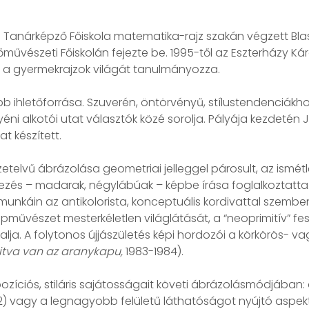
i Tanárképző Főiskola matematika-rajz szakán végzett Bla
vészeti Főiskolán fejezte be. 1995-től az Eszterházy Kár
an a gyermekrajzok világát tanulmányozza.
b ihletőforrása. Szuverén, öntörvényű, stílustendenciákh
i alkotói utat választók közé sorolja. Pályája kezdetén
t készített.
telvű ábrázolása geometriai jelleggel párosult, az ismétl
ezés – madarak, négylábúak – képbe írása foglalkoztatta. 
káin az antikolorista, konceptuális kordivattal szemben 
épművészet mesterkéletlen világlátását, a “neoprimitív” fes
lja. A folytonos újjászületés képi hordozói a körkörös- va
itva van az aranykapu,
1983-1984).
íciós, stiláris sajátosságait követi ábrázolásmódjában: a
) vagy a legnagyobb felületű láthatóságot nyújtó aspektus