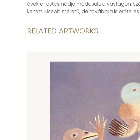
évekre festésmódja módosult: a vastagon, szá
keltett. Kisebb méretű, de továbbra is erőtel
RELATED ARTWORKS