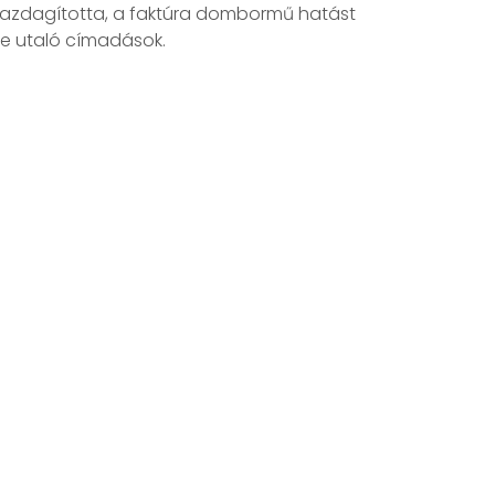
 gazdagította, a faktúra dombormű hatást
sre utaló címadások.