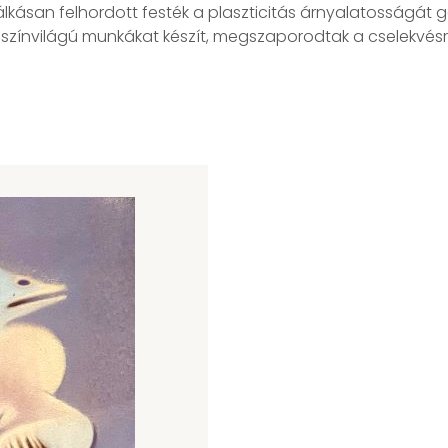
lkásan felhordott festék a plaszticitás árnyalatosságát
jes színvilágú munkákat készít, megszaporodtak a cselekvé