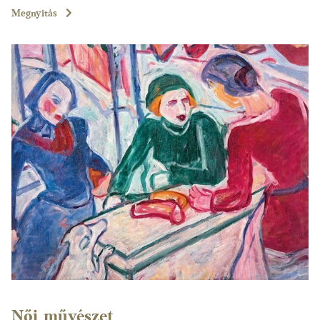
Megnyitás
Női művészet