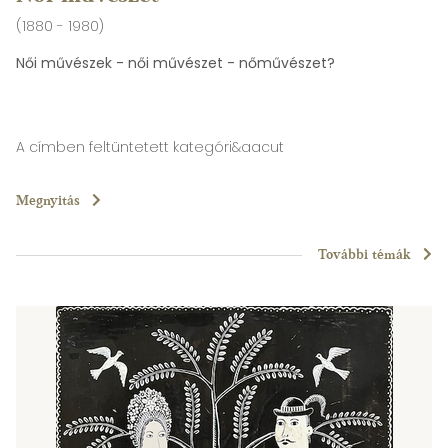
(1880 - 1980)
Női művészek - női művészet - nőművészet?
A címben feltüntetett kategóri&aacut
Megnyitás
További témák