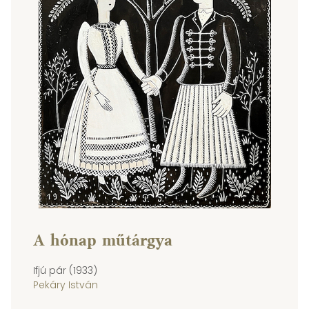
A hónap műtárgya
Ifjú pár (1933)
Pekáry István