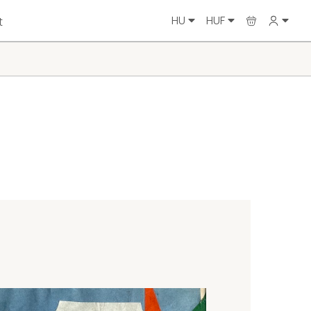
HU
HUF
t