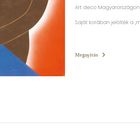
Art deco Magyarországon
Saját korában jelölték a „
Megnyitás