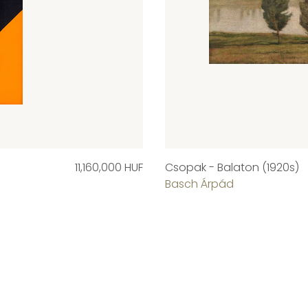
11,160,000 HUF
Csopak - Balaton (1920s)
Basch Árpád