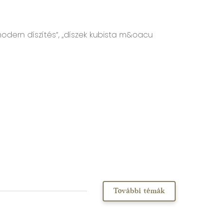
modern díszítés”, „díszek kubista m&oacu
További témák