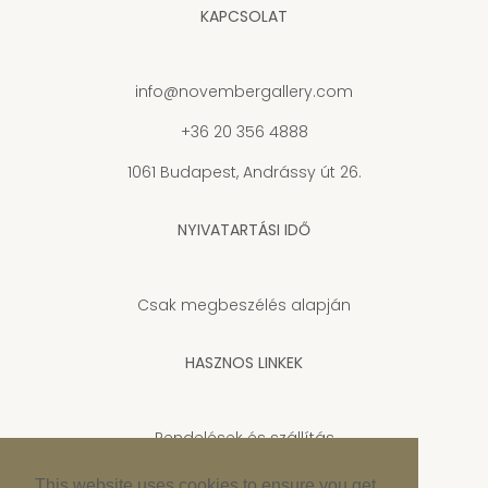
KAPCSOLAT
info@novembergallery.com
+36 20 356 4888
1061 Budapest, Andrássy út 26.
NYIVATARTÁSI IDŐ
Csak megbeszélés alapján
HASZNOS LINKEK
Rendelések és szállítás
Adatkezelési tájékoztató
This website uses cookies to ensure you get