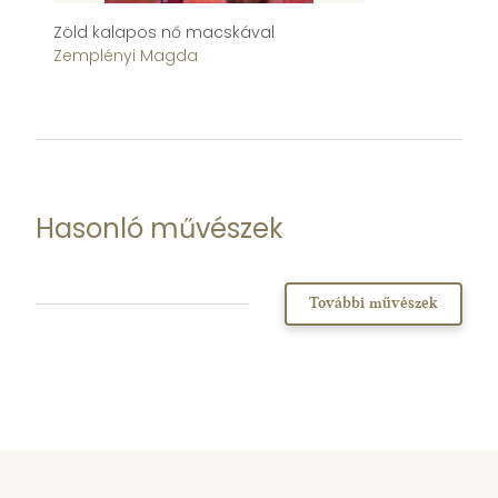
Zöld kalapos nő macskával
Ko
Zemplényi Magda
Z
Hasonló művészek
További művészek