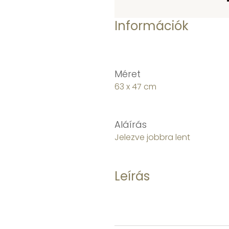
Információk
Méret
63 x 47 cm
Aláírás
Jelezve jobbra lent
Leírás