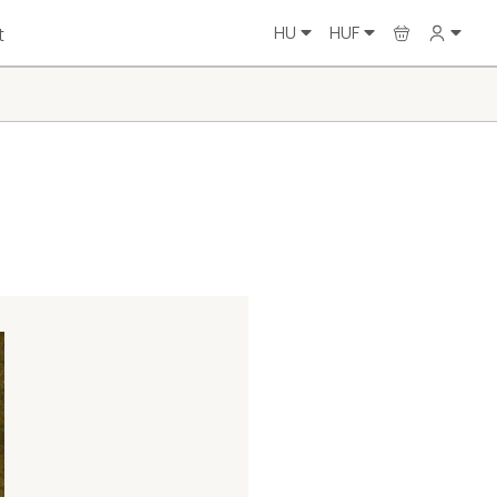
HU
HUF
t