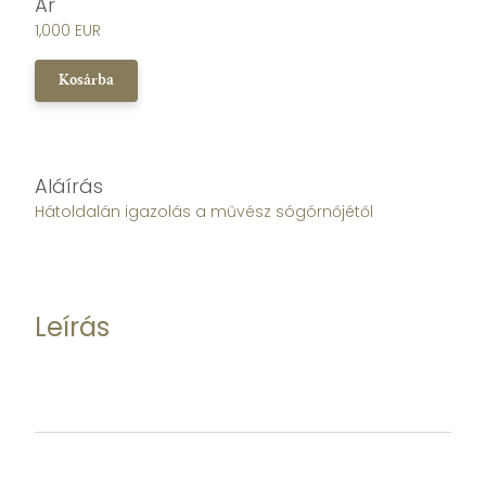
Ár
1,000 EUR
Kosárba
Aláírás
Hátoldalán igazolás a művész sógórnőjétől
Leírás