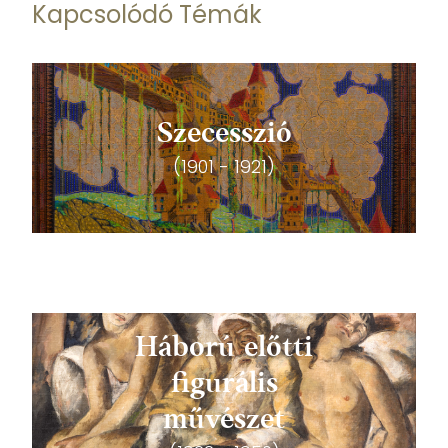
Kapcsolódó Témák
Szecesszió
(1901 - 1921)
Háború előtti
figurális
művészet