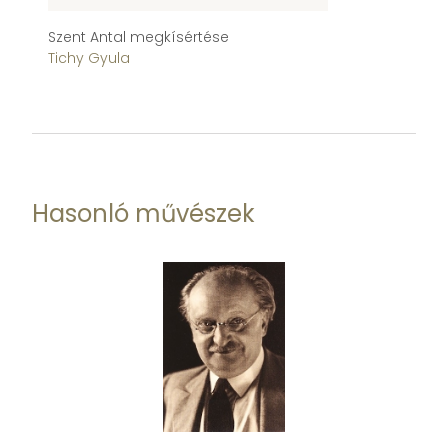
Szent Antal megkísértése
II
Tichy Gyula
Ti
Hasonló művészek