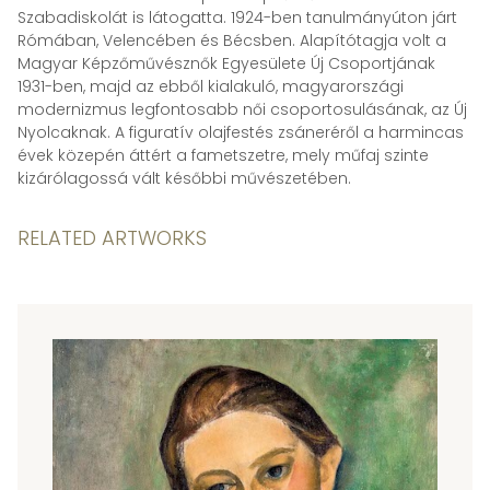
Szabadiskolát is látogatta. 1924-ben tanulmányúton járt
Rómában, Velencében és Bécsben. Alapítótagja volt a
Magyar Képzőművésznők Egyesülete Új Csoportjának
1931-ben, majd az ebből kialakuló, magyarországi
modernizmus legfontosabb női csoportosulásának, az Új
Nyolcaknak. A figuratív olajfestés zsáneréről a harmincas
évek közepén áttért a fametszetre, mely műfaj szinte
kizárólagossá vált későbbi művészetében.
RELATED ARTWORKS