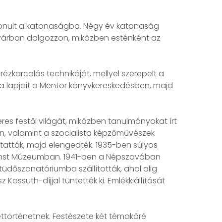
vonult a katonaságba. Négy év katonaság
ugyárban dolgozzon, miközben esténként az
ézkarcolás technikáját, mellyel szerepelt a
otta lapjait a Mentor könyvkereskedésben, majd
res festői világát, miközben tanulmányokat írt
sán, valamint a szocialista képzőművészek
atták, majd elengedték. 1935-ben súlyos
 Ernst Múzeumban. 1941-ben a Népszavában
üdőszanatóriumba szállították, ahol alig
ossuth-díjjal tüntették ki. Emlékkiállítását
ttörténetnek. Festészete két témaköré