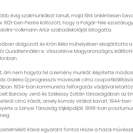
 több évig szakmunkákat tanult, majd 1914 önkéntesen be
i. 1921-ben Pestre költözött, hogy a Polgár-féle ezüstár
odolini-Volkmann Artúr szabadiskoláját látogatta.
nóban dolgozott és Krón Béla műhelyében elsajátította a r
inói Quadriennálén is. Visszatérve Magyarországra, kiállít
alonban.
lt, ám nem hagyta fel a kemény munkát: kiépítette módsze
amás Galéria Új progresszív művészek című csoportkiállítá
ban. 1934-ban kommunista felforgatás vádjával letartózt
erepelt Barcsay Jenő és Székessy Zoltán társaságában az
éről című írását, amely komoly vitákat kavart. 1944-ben t
yerte a Szinyei Társaság tájképdíját. 1958-ban posztumusz K
 meg.
etelméleti írásai egyaránt fontos részei a hazai művésze