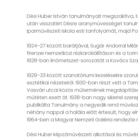
Dési Huber István tanulmányait megszakítva,
után visszatért Désre aranyművességet tanuln
Iparművészeti Iskola esti tanfolyamát, majd P
1924–27 között barátjával, Sugár Andorral Milá
firenzei nemzetközi rézkarckiállításon és a tor
1928-ban linómetszet-sorozatát a Kovács Sz
1929–33 között szanatóriumi kezelésekre szoru
esztétikai nézeteiről. 1930-ban részt vett a T
Vasvári utcai közös műtermének megalapításá
műtéten esett át. 1938-ban nagy sikerrel sz
publikálta Tanulmány a negyedik rend művészet
néhány nappal a halála előtt értesült, hogy eln
1964-ben a Magyar Nemzeti Galéria rendezte
Dési Huber képzőművészeti alkotásai és művész