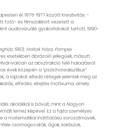
pesten él. 1975-1977 között Kreativitás –
ött fotó- és filmszakkört vezetett a
nt audiovizuális gyakorlatokat tartott; 1990-
egház,
1963;
Holtak háza, Pompei
yes esetekben ábrázoló jellegűek, másutt
nyilvánvalóan az absztrakció felé haladásról
-as évek közepén a “pszichorealisztikus”
sek, a rajzokat elfedő rétegek jelentek meg az
takarás, elfedés, elrejtés motívuma, amely
is akciókkal is bővült, mint a
Nagyon
ormált lemez képével. Ez a fajta személyes
lme a matematikai indíttatású sorozatművek,
ülönféle csomagocskák, ágak, kalászok,