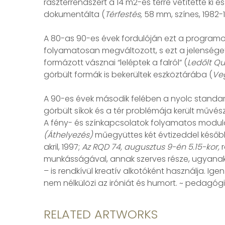
raszterrendszert a 14 m2-es térre vetítette ki é
dokumentálta (
Térfestés,
58 mm, színes, 1982-
A 80-as 90-es évek fordulóján ezt a programot
folyamatosan megváltozott, s ezt a jelenséget
formázott vásznai “leléptek a falról” (
Ledőlt Q
görbült formák is bekerültek eszköztárába (
Veg
A 90-es évek második felében a nyolc standard
görbült síkok és a tér problémája került művé
A fény- és színkapcsolatok folyamatos modu
(Áthelyezés)
műegyüttes két évtizeddel későbbi
akril, 1997;
Az RQD 74, augusztus 9-én 5.15-kor,
r
munkásságával, annak szerves része, ugyanakko
– is rendkívül kreatív alkotóként használja. I
nem nélkülözi az iróniát és humort. ~ pedagógi
RELATED ARTWORKS