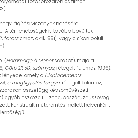
 és folyamatát fotósorozaton és filmen
83).
 megvilágítási viszonyok hatására
. A téri lehetőségek is tovább bővültek,
.,
farostlemez, akril, 1991), vagy a síkon belüli
6).
l (
Hommage à Monet
sorozat), majd a
6;
Görbült sík, szárnyas,
rétegelt falemez, 1996).
 lényege, amely a
Displacements
74, a megfigyelés tárgya,
rétegelt falemez,
ége szorosan összefügg képzőművészeti
) egyéb eszközeit – zene, beszéd, zaj, szöveg
zett, konstruált műteremtés mellett helyenként
elentőségű.