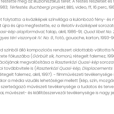
s festette meg az illuzionisztikus teret. A festés részleteit
1983;
Térfestés. Buchbergi projekt,
BBS, video, ff, 16 perc, 19
 folytatta: a kváziképek színvilága a különböző fény- és
 újra és újra megfestette, ez a
Relatív kváziképek
sorozata
uasi-kép alapformával,
falap, akril, 1986-91;
Quod libet No. 2
yes téri viszonyok IV. No. 9.,
fotó, gouache, karton, 1993-9
 színből álló kompozíciós rendszert oldottabb váltotta fe
szete fókuszába (
Görbült sík, homorú,
rétegelt falemez, 199
lációjának megvalósítása a
Raszterközi Quasi-kép
sorozat
 továbbvitele is (
Raszterközi Quasi-kép, Displacements 
étegelt falemez, akril, 1997). ~ filmművészeti tevékenys
r a média vizuális lehetőségei mellett (kép, szín, mozgás
gen szerteágazó művészeti tevékenysége a tudatos és terve
ai, művészet- és kiállításszervezői tevékenysége is nagy j