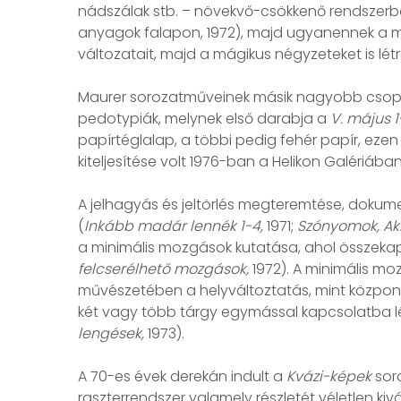
nádszálak stb. – növekvő-csökkenő rendszerbe
anyagok falapon, 1972), majd ugyanennek a mat
változatait, majd a mágikus négyzeteket is lét
Maurer sorozatműveinek másik nagyobb csopor
pedotypiák, melynek első darabja a
V. május 
papírtéglalap, a többi pedig fehér papír, ezen
kiteljesítése volt 1976-ban a Helikon Galériába
A jelhagyás és jeltörlés megteremtése, dokum
(
Inkább madár lennék 1-4,
1971;
Szónyomok, Ak
a minimális mozgások kutatása, ahol összekap
felcserélhető mozgások,
1972). A minimális mo
művészetében a helyváltoztatás, mint központi
két vagy több tárgy egymással kapcsolatba l
lengések,
1973).
A 70-es évek derekán indult a
Kvázi-képek
sor
raszterrendszer valamely részletét véletlen kivá