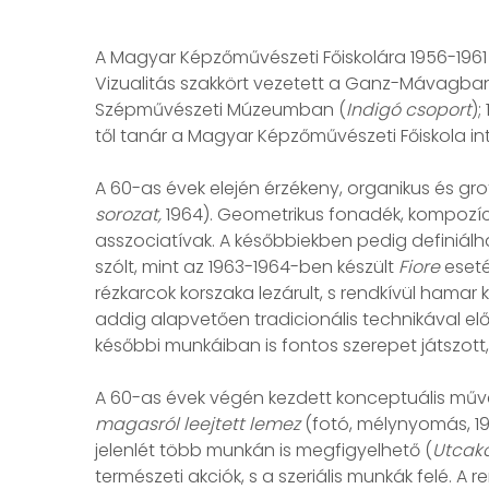
A Magyar Képzőművészeti Főiskolára 1956-1961 k
Vizualitás szakkört vezetett a Ganz-Mávagban 
Szépművészeti Múzeumban (
Indigó csoport
);
től tanár a Magyar Képzőművészeti Főiskola inte
A 60-as évek elején érzékeny, organikus és gr
sorozat,
1964). Geometrikus fonadék, kompozíci
asszociatívak. A későbbiekben pedig definiálha
szólt, mint az 1963-1964-ben készült
Fiore
eseté
rézkarcok korszaka lezárult, s rendkívül hamar k
addig alapvetően tradicionális technikával elő
későbbi munkáiban is fontos szerepet játszott,
A 60-as évek végén kezdett konceptuális műveke
magasról leejtett lemez
(fotó, mélynyomás, 197
jelenlét több munkán is megfigyelhető (
Utcakő
természeti akciók, s a szeriális munkák felé. A