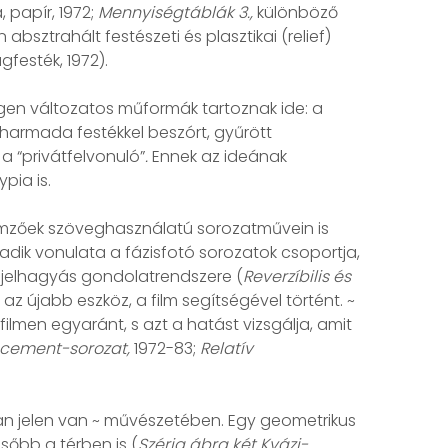
 papír, 1972;
Mennyiségtáblák 3.,
különböző
sztrahált festészeti és plasztikai (relief)
festék, 1972).
en változatos műformák tartoznak ide: a
” harmada festékkel beszórt, gyűrött
a “privátfelvonuló”
.
Ennek az ideának
pia is.
lemzőek szöveghasználatú sorozatművein is
ik vonulata a fázisfotó sorozatok csoportja,
 jelhagyás gondolatrendszere (
Reverzíbilis és
 újabb eszköz, a film segítségével történt. ~
lmen egyaránt, s azt a hatást vizsgálja, amit
acement-sorozat,
1972-83;
Relatív
n jelen van ~ művészetében. Egy geometrikus
ésőbb a térben is (
Széria ábra két Kvázi-