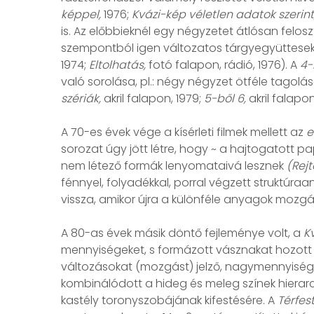
képpel,
1976;
Kvázi-kép véletlen adatok szerint
is. Az előbbieknél egy négyzetet átlósan felo
szempontból igen változatos tárgyegyüttesek j
1974;
Eltolhatás,
fotó falapon, rádió, 1976). A
4-
való sorolása, pl.: négy négyzet ötféle tagolás
szériák,
akril falapon, 1979;
5-ből 6,
akril falapon
A 70-es évek vége a kísérleti filmek mellett az
e
sorozat úgy jött létre, hogy ~ a hajtogatott pap
nem létező formák lenyomataivá lesznek
(Rejt
fénnyel, folyadékkal, porral végzett struktúra
vissza, amikor újra a különféle anyagok mozg
A 80-as évek másik döntő fejleménye volt, a
K
mennyiségeket, s formázott vásznakat hozott l
változásokat (mozgást) jelző, nagymennyiségű v
kombinálódott a hideg és meleg színek hierarc
kastély toronyszobájának kifestésére. A
Térfes