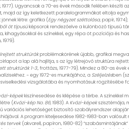
,
1977). Ugyancsak a 70-es évek második felében készíti a
szt, majd az így keletkezett paralelogrammákat eltolja eg
önnek létre: grafika (
Egy négyzet széttolása,
papír, 1974);
ből öt típusú
képsorok rendezőelve a különböző típusú tár
a, kihagyásokkal és színekkel, egy répa öt pozíciója és ha
, 1979).
lrejtett struktúrák
problémakörének újabb, grafikai megval
írlapot a lap alá hajlítja, s az így létrejövő struktúra rej
ett struktúrák 1-3.,
frottázs, 1977-79). Mindez a 80-as évek
analízisekhez. ~ egy 1972-es munkájához, a
Széljelzés
ben (sz
ásviselkedési vizsgálatába és nyomhatásuk rögzítésébe fo
vázi-képek
kiszínesedése és kilépése a térbe. A színekkel 
étre (
Kvázi-kép No. 86,
1983). A
Kvázi-képek
szisztémája, m
ariációs lehetőséget biztosító szabályrendszer alapján jö
hiájával. A program kiteljesedése 1982-1983-ban valósult 
tés tervek
(akvarell, papíron, 1980-82) “szabásmintájának