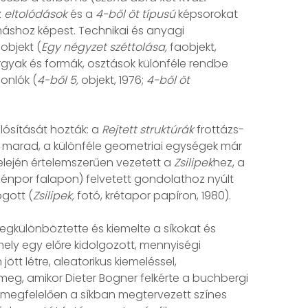
z
eltolódások
és a
4-ből öt típusú
képsorokat
ymáshoz képest. Technikai és anyagi
 objekt (
Egy négyzet széttolása,
faobjekt,
gyak és formák, osztások különféle rendbe
sonlók (
4-ből 5,
objekt, 1976;
4-ből öt
ósítását hozták: a
Rejtett struktúrák
frottázs-
tett marad, a különféle geometriai egységek már
 elején értelemszerűen vezetett a
Zsilipek
hez, a
énpor falapon) felvetett gondolathoz nyúlt
gott (
Zsilipek,
fotó, krétapor papíron, 1980).
megkülönböztette és kiemelte a síkokat és
ely egy előre kidolgozott, mennyiségi
tt létre, aleatorikus kiemeléssel,
meg, amikor Dieter Bogner felkérte a buchbergi
” megfelelően a síkban megtervezett színes