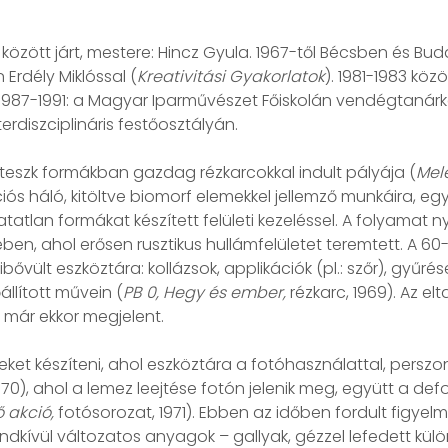
özött járt, mestere: Hincz Gyula. 1967-től Bécsben és Buda
Erdély Miklóssal (
Kreativitási Gyakorlatok
). 1981-1983 köz
 1987-1991: a Magyar Iparművészet Főiskolán vendégtanárké
rdiszciplináris festőosztályán.
oteszk formákban gazdag rézkarcokkal indult pályája (
Mel
ós háló, kitöltve biomorf elemekkel jellemző munkáira, eg
tatlan formákat készített felületi kezeléssel. A folyamat 
ben, ahol erősen rusztikus hullámfelületet teremtett. A 60
ibővült eszköztára: kollázsok, applikációk (pl.: szőr), gyűré
állított művein (
PB 0, Hegy és ember,
rézkarc, 1969). Az el
 már ekkor megjelent.
t készíteni, ahol eszköztára a fotóhasználattal, perszonál
0), ahol a lemez leejtése fotón jelenik meg, együtt a def
 akció,
fotósorozat, 1971). Ebben az időben fordult figye
 rendkívül változatos anyagok – gallyak, gézzel lefedett k