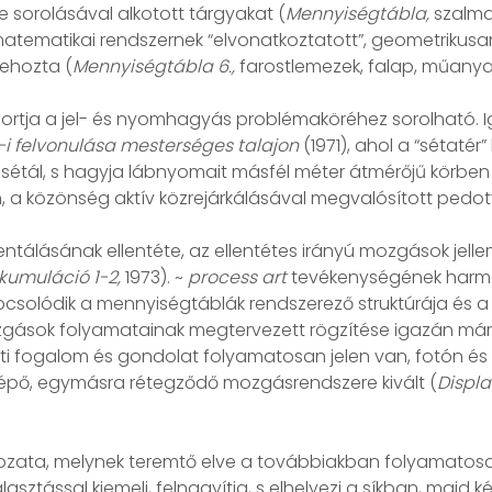
 sorolásával alkotott tárgyakat (
Mennyiségtábla,
szalma,
ematikai rendszernek “elvonatkoztatott”, geometrikusan ab
rehozta (
Mennyiségtábla 6.,
farostlemezek, falap, műanyag
tja a jel- és nyomhagyás problémaköréhez sorolható. Ig
1-i felvonulása mesterséges talajon
(1971), ahol a “sétatér
 sétál, s hagyja lábnyomait másfél méter átmérőjű körben 
n, a közönség aktív közrejárkálásával megvalósított pedoty
entálásának ellentéte, az ellentétes irányú mozgások jel
kumuláció 1-2,
1973). ~
process art
tevékenységének harmad
csolódik a mennyiségtáblák rendszerező struktúrája és a
zgások folyamatainak megtervezett rögzítése igazán már az
 fogalom és gondolat folyamatosan jelen van, fotón és fi
épő, egymásra rétegződő mozgásrendszere kivált (
Displ
ozata, melynek teremtő elve a továbbiakban folyamatosa
lasztással kiemeli, felnagyítja, s elhelyezi a síkban, majd k